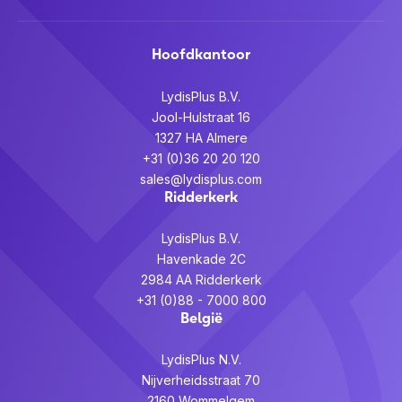
Hoofdkantoor
LydisPlus B.V.
Jool-Hulstraat 16
1327 HA Almere
+31 (0)36 20 20 120
sales@lydisplus.com
Ridderkerk
LydisPlus B.V.
Havenkade 2C
2984 AA Ridderkerk
+31 (0)88 - 7000 800
België
LydisPlus N.V.
Nijverheidsstraat 70
2160 Wommelgem