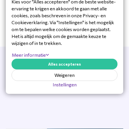
Kies voor "Alles accepteren" om de beste website-
- Peter, Eigenaar, PA Systems ICT
ervaring te krijgen en akkoord te gaan met alle
cookies, zoals beschreven in onze Privacy- en
Cookieverklaring. Via "Instellingen" is het mogelijk
om te bepalen welke cookies worden geplaatst.
Het is altijd mogelijk om de gemaakte keuze te
wijzigen of in te trekken.
Meer informatie
Alles accepteren
Bij LydisPlus profiteren Yealink partners
Weigeren
van de volgende voordelen:
Instellingen