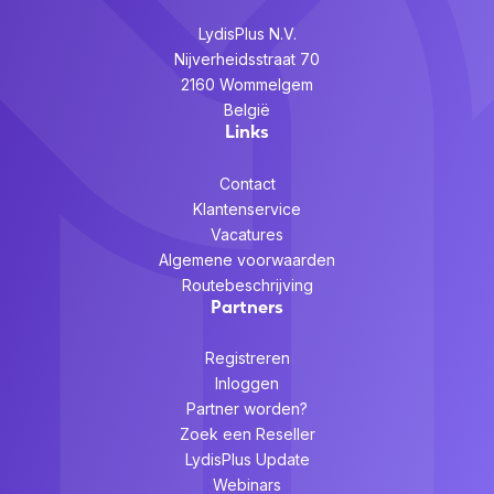
LydisPlus N.V.
Nijverheidsstraat 70
2160 Wommelgem
België
Links
Contact
Klantenservice
Vacatures
Algemene voorwaarden
Routebeschrijving
Partners
Registreren
Inloggen
Partner worden?
Zoek een Reseller
LydisPlus Update
Webinars