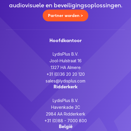
audiovisuele en beveiligingsoplossingen.
Partner worden >
Hoofdkantoor
LydisPlus B.V.
Jool-Hulstraat 16
1327 HA Almere
+31 (0)36 20 20 120
sales@lydisplus.com
Ridderkerk
LydisPlus B.V.
Havenkade 2C
2984 AA Ridderkerk
+31 (0)88 - 7000 800
België