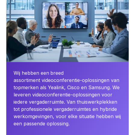
Wij hebben een
breed
assortiment videoconferentie-oplossingen van
topmerken als Yealink, Cisco en Samsung. We
leveren videoconferentie-oplossingen voor
iedere vergaderruimte. Van thuiswerkplekken
tot professionele vergaderruimtes en hybride
werkomgevingen, voor elke situatie hebben wij
een passende oplossing.