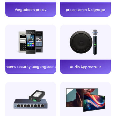
presenteren & signage
Vergaderen pro av
Intercoms security toegangscontrole
Audio Apparatuur