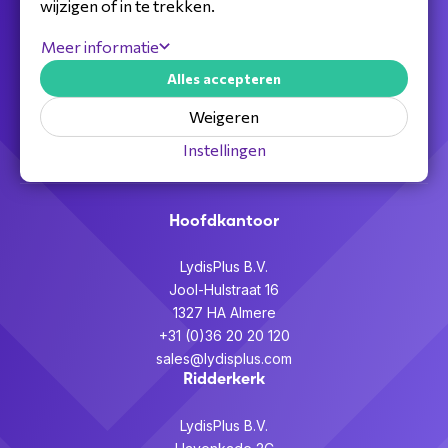
wijzigen of in te trekken.
Jouw full service distributeur voor alle
Meer informatie
telecom,
Alles accepteren
audiovisuele en beveiligingsoplossingen.
Weigeren
Partner worden >
Instellingen
Hoofdkantoor
LydisPlus B.V.
Jool-Hulstraat 16
1327 HA Almere
+31 (0)36 20 20 120
sales@lydisplus.com
Ridderkerk
LydisPlus B.V.