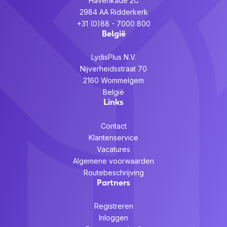
Havenkade 2C
2984 AA Ridderkerk
+31 (0)88 - 7000 800
België
LydisPlus N.V.
Nijverheidsstraat 70
2160 Wommelgem
België
Links
Contact
Klantenservice
Vacatures
Algemene voorwaarden
Routebeschrijving
Partners
Registreren
Inloggen