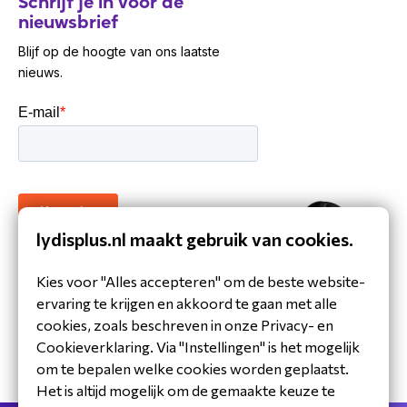
Schrijf je in voor de
nieuwsbrief
Blijf op de hoogte van ons laatste
nieuws.
lydisplus.nl maakt gebruik van cookies.
30 jaar ervaring in de branche
Kies voor "Alles accepteren" om de beste website-
Toegewijd Nederlands service- en
ervaring te krijgen en akkoord te gaan met alle
ondersteuningsteam
cookies, zoals beschreven in onze Privacy- en
Specialistische distributeur
Cookieverklaring. Via "Instellingen" is het mogelijk
om te bepalen welke cookies worden geplaatst.
Het is altijd mogelijk om de gemaakte keuze te