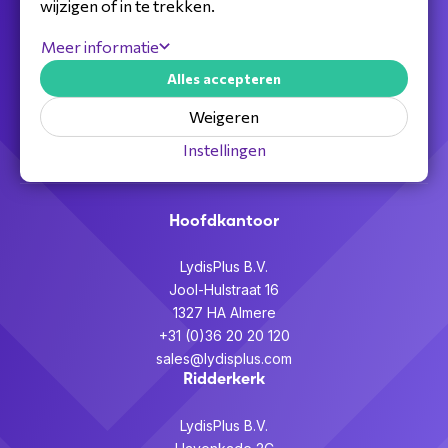
wijzigen of in te trekken.
Jouw full service distributeur voor alle
Meer informatie
telecom,
Alles accepteren
audiovisuele en beveiligingsoplossingen.
Weigeren
Partner worden >
Instellingen
Hoofdkantoor
LydisPlus B.V.
Jool-Hulstraat 16
1327 HA Almere
+31 (0)36 20 20 120
sales@lydisplus.com
Ridderkerk
LydisPlus B.V.