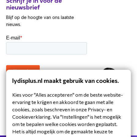
Schrijf je in voor de
nieuwsbrief
Blijf op de hoogte van ons laatste
nieuws.
lydisplus.nl maakt gebruik van cookies.
30 jaar ervaring in de branche
Kies voor "Alles accepteren" om de beste website-
Toegewijd Nederlands service- en
ervaring te krijgen en akkoord te gaan met alle
ondersteuningsteam
cookies, zoals beschreven in onze Privacy- en
Specialistische distributeur
Cookieverklaring. Via "Instellingen" is het mogelijk
om te bepalen welke cookies worden geplaatst.
Het is altijd mogelijk om de gemaakte keuze te