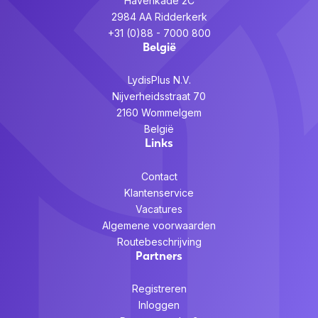
Havenkade 2C
2984 AA Ridderkerk
+31 (0)88 - 7000 800
België
LydisPlus N.V.
Nijverheidsstraat 70
2160 Wommelgem
België
Links
Contact
Klantenservice
Vacatures
Algemene voorwaarden
Routebeschrijving
Partners
Registreren
Inloggen