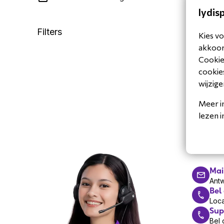
lydis
Filters
Kies vo
akkoord
Cookiev
cookies
wijzige
Meer i
lezen 
Hul
Vandaag z
Mai
Ant
Bel
Loca
Sup
Bel 