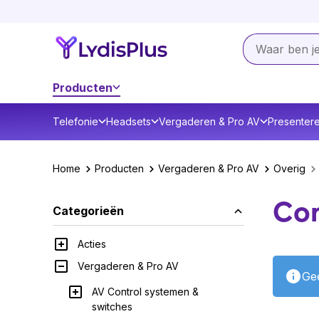
Producten
Telefonie
Headsets
Vergaderen & Pro AV
Presenter
Home
Producten
Vergaderen & Pro AV
Overig
Con
Categorieën
Acties
Vergaderen & Pro AV
Gee
AV Control systemen &
switches