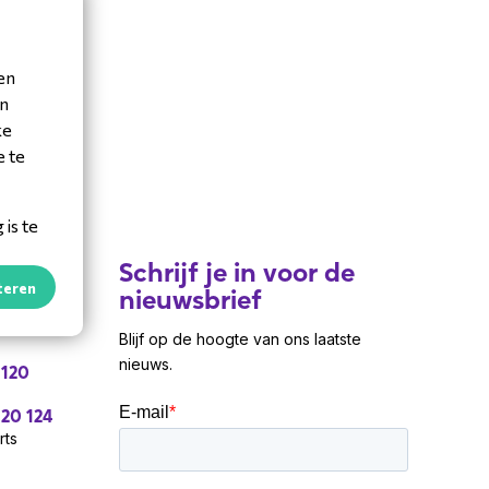
en
en
ke
e te
is te
Schrijf je in voor de
teren
nieuwsbrief
Blijf op de hoogte van ons laatste
nieuws.
 120
 20 124
rts