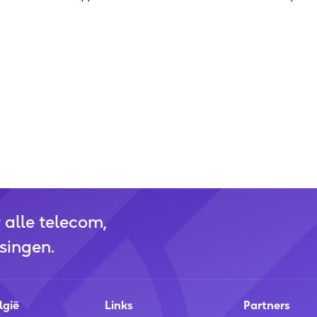
r alle telecom,
singen.
lgië
Links
Partners