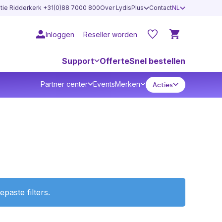
atie Ridderkerk +31(0)88 7000 800
Over LydisPlus
Contact
NL
Inloggen
Reseller worden
Support
Offerte
Snel bestellen
Partner center
Events
Merken
Acties
aste filters.