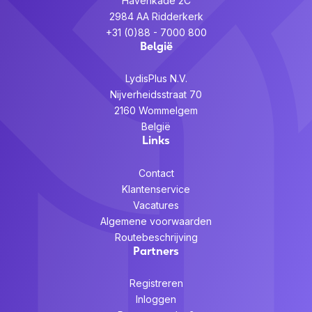
Havenkade 2C
2984 AA Ridderkerk
+31 (0)88 - 7000 800
België
LydisPlus N.V.
Nijverheidsstraat 70
2160 Wommelgem
België
Links
Contact
Klantenservice
Vacatures
Algemene voorwaarden
Routebeschrijving
Partners
Registreren
Inloggen