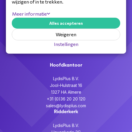
wijzigen of in te trekken.
Jouw full service distributeur voor alle
Meer informatie
telecom,
Alles accepteren
audiovisuele en beveiligingsoplossingen.
Weigeren
Partner worden >
Instellingen
Hoofdkantoor
LydisPlus B.V.
Jool-Hulstraat 16
1327 HA Almere
+31 (0)36 20 20 120
sales@lydisplus.com
Ridderkerk
LydisPlus B.V.