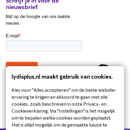
Schrijf je in voor de
nieuwsbrief
Blijf op de hoogte van ons laatste
nieuws.
lydisplus.nl maakt gebruik van cookies.
30 jaar ervaring in de branche
Kies voor "Alles accepteren" om de beste website-
Toegewijd Nederlands service- en
ervaring te krijgen en akkoord te gaan met alle
ondersteuningsteam
cookies, zoals beschreven in onze Privacy- en
Specialistische distributeur
Cookieverklaring. Via "Instellingen" is het mogelijk
om te bepalen welke cookies worden geplaatst.
Het is altijd mogelijk om de gemaakte keuze te