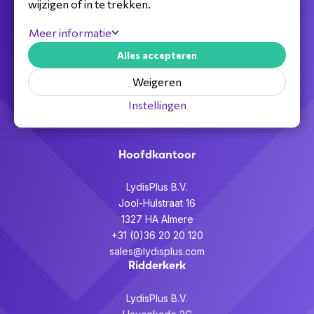
wijzigen of in te trekken.
Jouw full service distributeur voor alle
Meer informatie
telecom,
Alles accepteren
audiovisuele en beveiligingsoplossingen.
Weigeren
Partner worden >
Instellingen
Hoofdkantoor
LydisPlus B.V.
Jool-Hulstraat 16
1327 HA Almere
+31 (0)36 20 20 120
sales@lydisplus.com
Ridderkerk
LydisPlus B.V.