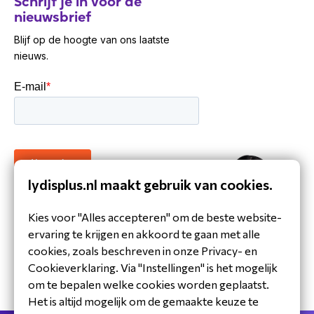
Schrijf je in voor de
nieuwsbrief
Blijf op de hoogte van ons laatste
nieuws.
lydisplus.nl maakt gebruik van cookies.
30 jaar ervaring in de branche
Kies voor "Alles accepteren" om de beste website-
Toegewijd Nederlands service- en
ervaring te krijgen en akkoord te gaan met alle
ondersteuningsteam
cookies, zoals beschreven in onze Privacy- en
Specialistische distributeur
Cookieverklaring. Via "Instellingen" is het mogelijk
om te bepalen welke cookies worden geplaatst.
Het is altijd mogelijk om de gemaakte keuze te