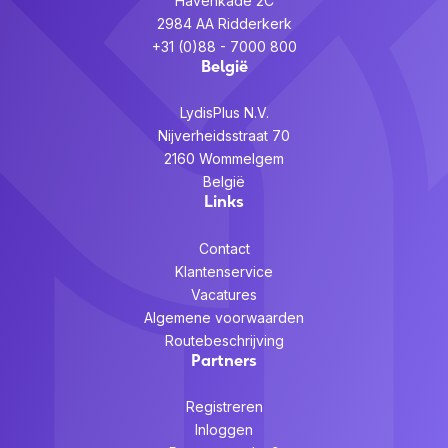
Havenkade 2C
2984 AA Ridderkerk
+31 (0)88 - 7000 800
België
LydisPlus N.V.
Nijverheidsstraat 70
2160 Wommelgem
België
Links
Contact
Klantenservice
Vacatures
Algemene voorwaarden
Routebeschrijving
Partners
Registreren
Inloggen