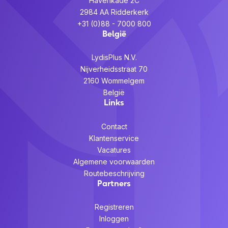
Havenkade 2C
2984 AA Ridderkerk
+31 (0)88 - 7000 800
België
LydisPlus N.V.
Nijverheidsstraat 70
2160 Wommelgem
België
Links
Contact
Klantenservice
Vacatures
Algemene voorwaarden
Routebeschrijving
Partners
Registreren
Inloggen