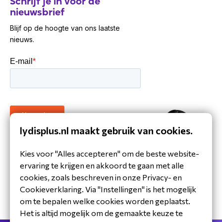
Schrijf je in voor de
nieuwsbrief
Blijf op de hoogte van ons laatste
nieuws.
lydisplus.nl maakt gebruik van cookies.
30 jaar ervaring in de branche
Kies voor "Alles accepteren" om de beste website-
Toegewijd Nederlands service- en
ervaring te krijgen en akkoord te gaan met alle
ondersteuningsteam
cookies, zoals beschreven in onze Privacy- en
Specialistische distributeur
Cookieverklaring. Via "Instellingen" is het mogelijk
om te bepalen welke cookies worden geplaatst.
Het is altijd mogelijk om de gemaakte keuze te