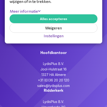
wijzigen of in te trekken.
Jouw full service distributeur voor alle
Meer informatie
telecom,
Alles accepteren
audiovisuele en beveiligingsoplossingen.
Weigeren
Partner worden >
Instellingen
Hoofdkantoor
LydisPlus B.V.
Jool-Hulstraat 16
1327 HA Almere
+31 (0)36 20 20 120
sales@lydisplus.com
Ridderkerk
LydisPlus B.V.