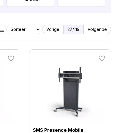
Displays
Vorige
27
/119
Volgende
Netwerk
Software
SMS Presence Mobile