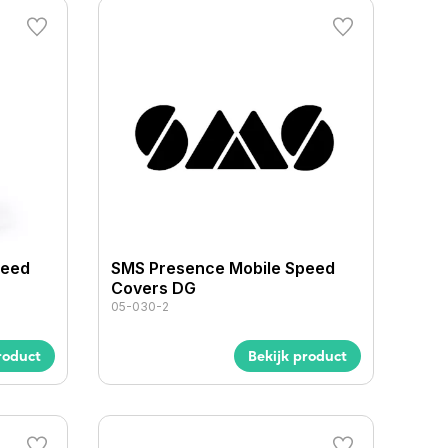
peed
SMS Presence Mobile Speed
Covers DG
05-030-2
roduct
Bekijk product