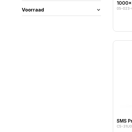
1000x
05-023-
Voorraad
SMS P
C5-31U0