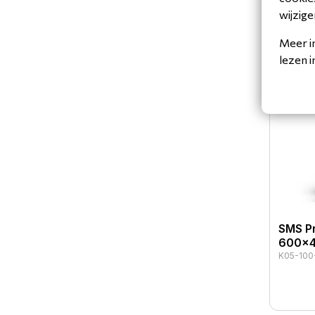
wijzige
Meer i
lezen 
SMS P
600x4
K05-100