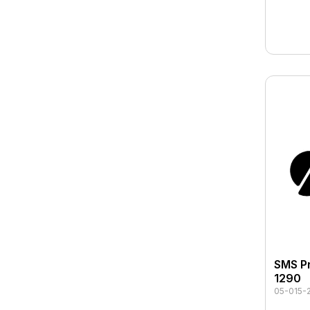
SMS P
1290
05-015-