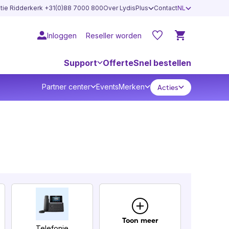
atie Ridderkerk +31(0)88 7000 800
Over LydisPlus
Contact
NL
Inloggen
Reseller worden
Support
Offerte
Snel bestellen
Partner center
Events
Merken
Acties
Toon meer
Presenteren & Pro
Telefonie