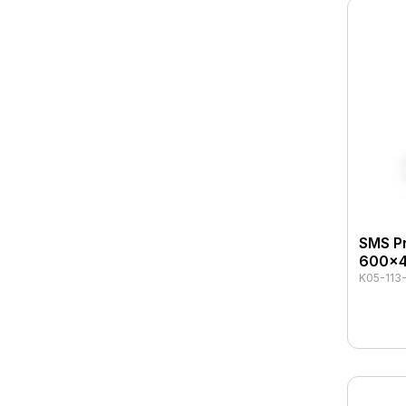
SMS P
600x4
K05-113