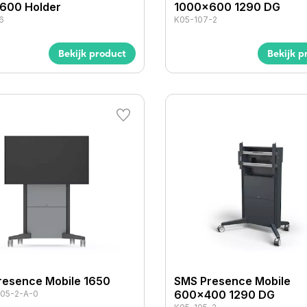
600 Holder
1000x600 1290 DG
6
K05-107-2
Bekijk product
Bekijk p
resence Mobile 1650
SMS Presence Mobile
600x400 1290 DG
05-2-A-0