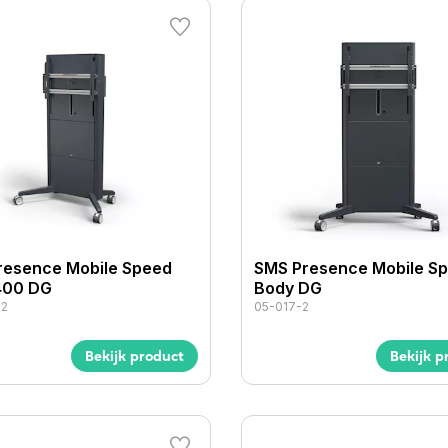
resence Mobile Speed
SMS Presence Mobile S
00 DG
Body DG
-2
05-017-2
Bekijk product
Bekijk p