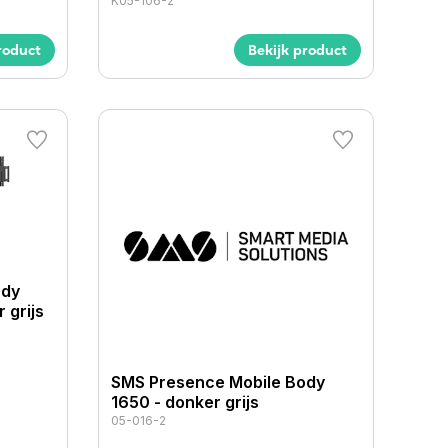
K05-106-2
roduct
Bekijk product
ody
 grijs
SMS Presence Mobile Body
1650 - donker grijs
05-016-2