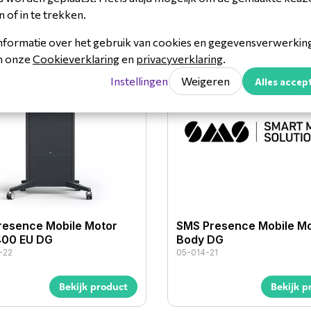
n of in te trekken.
nformatie over het gebruik van cookies en gegevensverwerking 
in onze
Cookieverklaring
en
privacyverklaring
.
Instellingen
Weigeren
Alles accep
resence Mobile Motor
SMS Presence Mobile M
00 EU DG
Body DG
-22
05-014-21
Bekijk product
Bekijk p