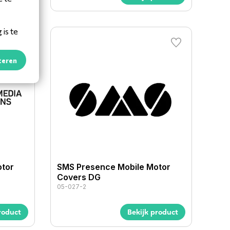
is te
teren
otor
SMS Presence Mobile Motor
Covers DG
05-027-2
roduct
Bekijk product