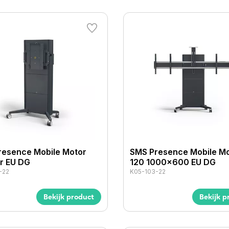
resence Mobile Motor
SMS Presence Mobile M
er EU DG
120 1000x600 EU DG
-22
K05-103-22
Bekijk product
Bekijk p