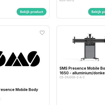
K05-105-2
Bekijk product
Bekijk p
SMS Presence Mobile B
1650 - alluminium/donker
C5-31U005-2-A-2
resence Mobile Body
2