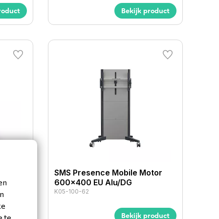
roduct
Bekijk product
otor
SMS Presence Mobile Motor
en
600x400 EU Alu/DG
K05-100-62
en
ke
roduct
Bekijk product
e te