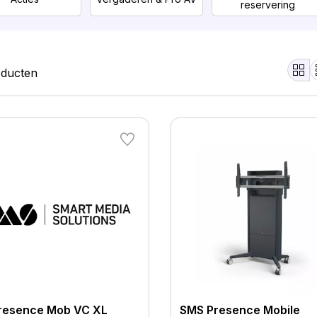
re­ser­vering
oducten
Intercoms, security &
Headsets
Services & diensten
toegangs­controle
dio & visuele
Barcode- & scanning
signalering
resence Mob VC XL
SMS Presence Mobile