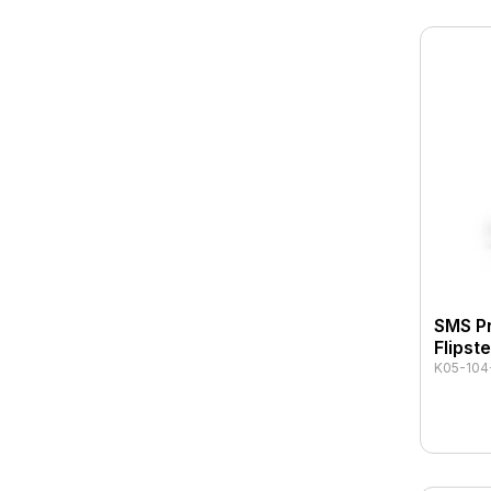
SMS P
Flipst
K05-104