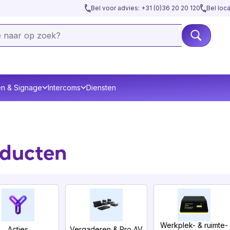
Bel voor advies: +31 (0)36 20 20 120
Bel loc
en & Signage
Intercoms
Diensten
ducten
Werkplek- & ruimte­
Acties
Vergaderen & Pro AV