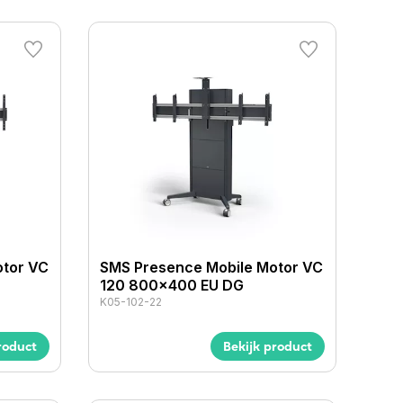
otor VC
SMS Presence Mobile Motor VC
120 800x400 EU DG
K05-102-22
roduct
Bekijk product