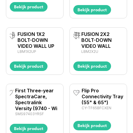
Bekijk product
Bekijk product
FUSION 1X2
FUSION 2X2
BOLT-DOWN
BOLT-DOWN
VIDEO WALL UP
VIDEO WALL
LBM1X2UP
LBM2X2U
Bekijk product
Bekijk product
First Three-year
Flip Pro
SpectraCare,
Connectivity Tray
Spectralink
(55" & 65")
Versity (9740 - Wi
CY-TF65BFCXEN
SMS97403YRSF
Bekijk product
Bekijk product