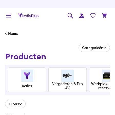
Home
Categorieën
Producten
Vergaderen & Pro
Werkplek- & r
Acties
AV
re­ser­veri
Filters