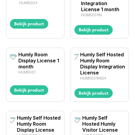
Integration
HUM5003
License 1 month
HUM5001IN
Bekijk product
Bekijk product
Humly Room
Humly Self Hosted
Display License 1
Humly Room
month
Display Integration
License
HUM5001
HUM5001INSH
Bekijk product
Bekijk product
Humly Self Hosted
Humly Self
Humly Room
Hosted Humly
Display License
Visitor License