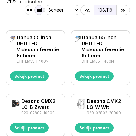
7122 producten
108
/119
Dahua 55 inch
Dahua 65 inch
UHD LED
UHD LED
Videocon­fe­rentie
Videocon­fe­rentie
Scherm
Scherm
DHI-LM55-F400N
DHI-LM65-F400N
Bekijk product
Bekijk product
Desono CMX2-
Desono CMX2-
LG-B Zwart
LG-W Wit
920-02802-10000
920-02802-20000
Bekijk product
Bekijk product