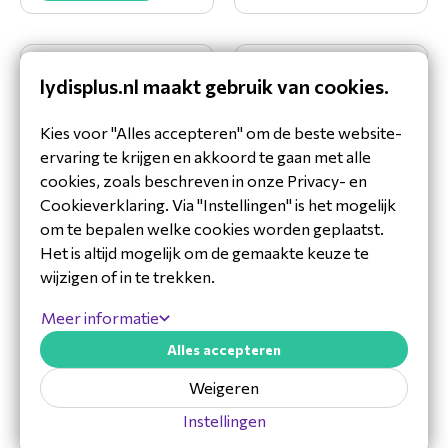
HDMI & USB Single
Humly Self Hosted
lydisplus.nl maakt gebruik van cookies.
Gang In-Wall
Humly Booking
HDBaseT
Device Integration
Transmitter
License
Kies voor "Alles accepteren" om de beste website-
TX-35-IW-KVM
HUM5007INSH
ervaring te krijgen en akkoord te gaan met alle
cookies, zoals beschreven in onze Privacy- en
Bekijk product
Bekijk product
Cookieverklaring. Via "Instellingen" is het mogelijk
om te bepalen welke cookies worden geplaatst.
Het is altijd mogelijk om de gemaakte keuze te
wijzigen of in te trekken.
Humly Self Hosted
Humly Self
Humly Booking
Hosted Humly
Device License
Resource License
Meer informatie
HUM5007SH
HUM5003SH
Alles accepteren
Bekijk product
Bekijk product
Weigeren
Instellingen