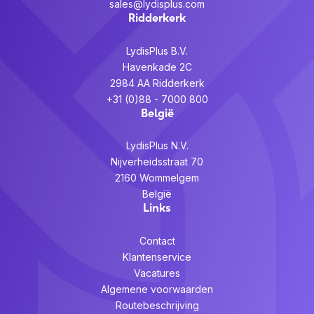
sales@lydisplus.com
Ridderkerk
LydisPlus B.V.
Havenkade 2C
2984 AA Ridderkerk
+31 (0)88 - 7000 800
België
LydisPlus N.V.
Nijverheidsstraat 70
2160 Wommelgem
België
Links
Contact
Klantenservice
Vacatures
Algemene voorwaarden
Routebeschrijving