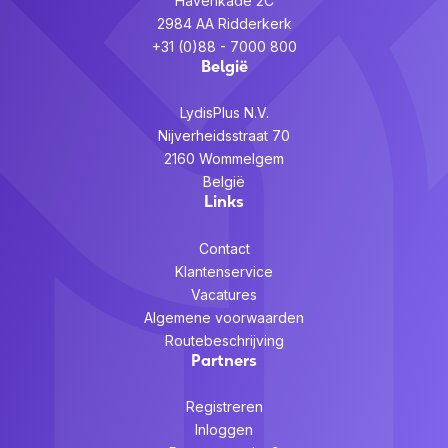
Havenkade 2C
2984 AA Ridderkerk
+31 (0)88 - 7000 800
België
LydisPlus N.V.
Nijverheidsstraat 70
2160 Wommelgem
België
Links
Contact
Klantenservice
Vacatures
Algemene voorwaarden
Routebeschrijving
Partners
Registreren
Inloggen