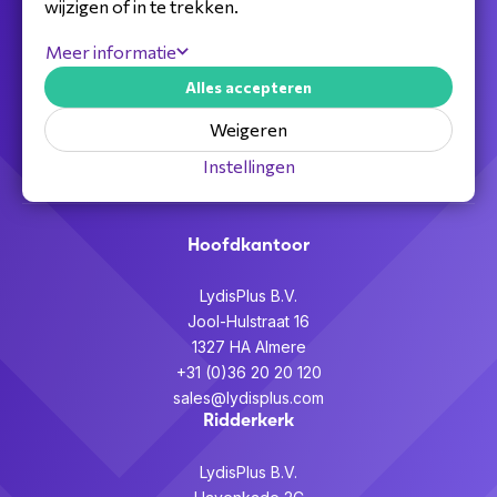
wijzigen of in te trekken.
Jouw full service distributeur voor alle
Meer informatie
telecom,
Alles accepteren
audiovisuele en beveiligingsoplossingen.
Weigeren
Partner worden >
Instellingen
Hoofdkantoor
LydisPlus B.V.
Jool-Hulstraat 16
1327 HA Almere
+31 (0)36 20 20 120
sales@lydisplus.com
Ridderkerk
LydisPlus B.V.