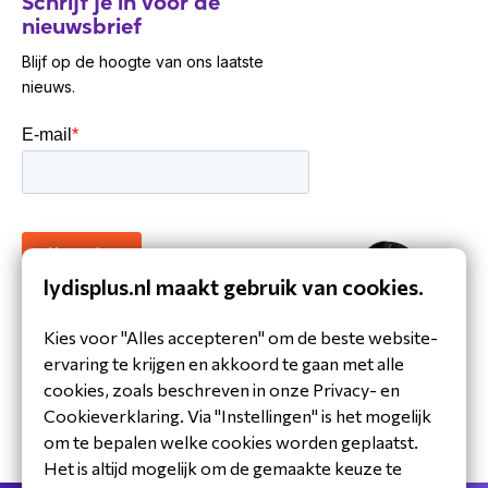
Schrijf je in voor de
nieuwsbrief
Blijf op de hoogte van ons laatste
nieuws.
lydisplus.nl maakt gebruik van cookies.
30 jaar ervaring in de branche
Kies voor "Alles accepteren" om de beste website-
Toegewijd Nederlands service- en
ervaring te krijgen en akkoord te gaan met alle
ondersteuningsteam
cookies, zoals beschreven in onze Privacy- en
Specialistische distributeur
Cookieverklaring. Via "Instellingen" is het mogelijk
om te bepalen welke cookies worden geplaatst.
Het is altijd mogelijk om de gemaakte keuze te