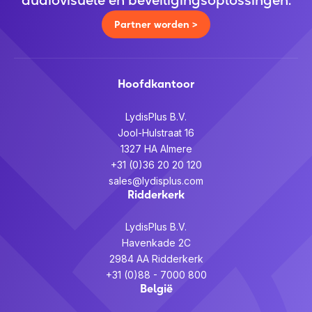
audiovisuele en beveiligingsoplossingen.
Partner worden >
Hoofdkantoor
LydisPlus B.V.
Jool-Hulstraat 16
1327 HA Almere
+31 (0)36 20 20 120
sales@lydisplus.com
Ridderkerk
LydisPlus B.V.
Havenkade 2C
2984 AA Ridderkerk
+31 (0)88 - 7000 800
België