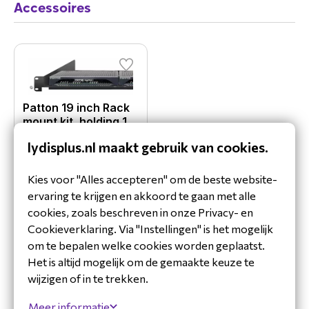
Accessoires
Patton 19 inch Rack
mount kit, holding 1
or 2 Patton devices
lydisplus.nl maakt gebruik van cookies.
1001MP/2MPE
Kies voor "Alles accepteren" om de beste website-
Bekijk product
ervaring te krijgen en akkoord te gaan met alle
cookies, zoals beschreven in onze Privacy- en
Cookieverklaring. Via "Instellingen" is het mogelijk
om te bepalen welke cookies worden geplaatst.
Het is altijd mogelijk om de gemaakte keuze te
wijzigen of in te trekken.
Meer informatie