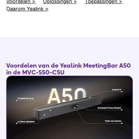
Voordelen >
Oplossingen >
Toepassingen >
Daarom Yealink >
Voordelen van de Yealink MeetingBar A50
in de MVC-S50-C5U