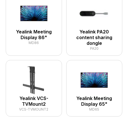
Yealink Meeting
Yealink PA20
Display 86"
content sharing
dongle
MD86
PA20
Yealink VCS-
Yealink Meeting
TVMount2
Display 65"
VCS-TVMOUNT2
MD65