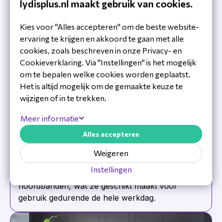
lydisplus.nl maakt gebruik van cookies.
Kies voor "Alles accepteren" om de beste website-
ervaring te krijgen en akkoord te gaan met alle
cookies, zoals beschreven in onze Privacy- en
Cookieverklaring. Via "Instellingen" is het mogelijk
om te bepalen welke cookies worden geplaatst.
Het is altijd mogelijk om de gemaakte keuze te
wijzigen of in te trekken.
Vergaderingen en calls
Meer informatie
USB-headsets bieden noise-cancelling
Alles accepteren
microfoons zodat achtergrondgeluiden geen
storende factor zijn tijdens videoverga-
Weigeren
deringen. De meesten zijn voorzien van
Instellingen
ergonomische oorkussens en verstelbare
hoofdbanden, wat ze geschikt maakt voor
gebruik gedurende de hele werkdag.