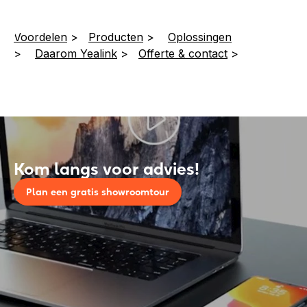
Voordelen
>
Producten
>
Oplossingen
>
Daarom Yealink
>
Offerte & contact
>
Kom langs voor advies!
Plan een gratis showroomtour