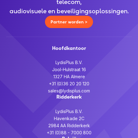
telecom,
audiovisuele en beveiligingsoplossingen.
Partner worden >
Hoofdkantoor
LydisPlus B.V.
Jool-Hulstraat 16
1327 HA Almere
+31 (0)36 20 20 120
sales@lydisplus.com
Ridderkerk
LydisPlus B.V.
Havenkade 2C
2984 AA Ridderkerk
+31 (0)88 - 7000 800