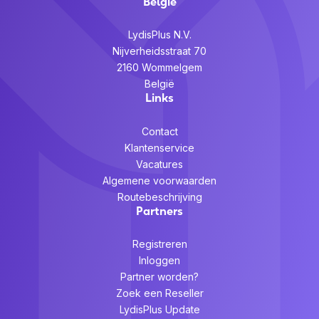
België
LydisPlus N.V.
Nijverheidsstraat 70
2160 Wommelgem
België
Links
Contact
Klantenservice
Vacatures
Algemene voorwaarden
Routebeschrijving
Partners
Registreren
Inloggen
Partner worden?
Zoek een Reseller
LydisPlus Update