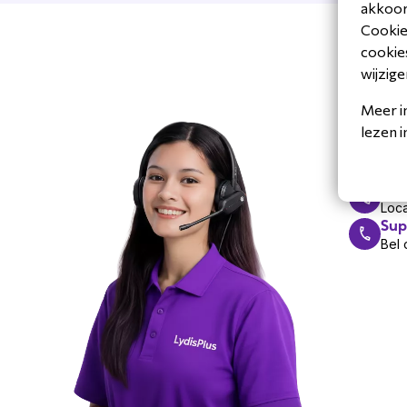
akkoord
Cookiev
cookies
Hul
wijzige
Meer i
Vandaag z
lezen 
Mai
Ant
Bel
Loca
Sup
Bel 