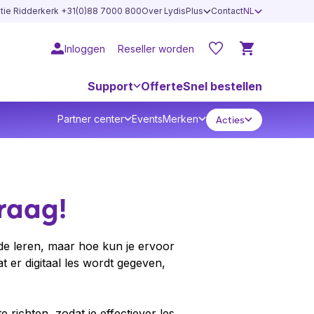
atie Ridderkerk +31(0)88 7000 800
Over LydisPlus
Contact
NL
Inloggen
Reseller worden
Support
Offerte
Snel bestellen
Partner center
Events
Merken
Acties
raag!
de leren, maar hoe kun je ervoor
 er digitaal les wordt gegeven,
e richten, zodat je effectiever les