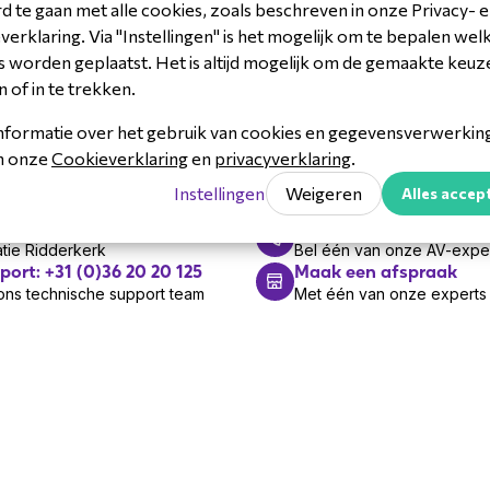
 te gaan met alle cookies, zoals beschreven in onze Privacy- 
erklaring. Via "Instellingen" is het mogelijk om te bepalen wel
 worden geplaatst. Het is altijd mogelijk om de gemaakte keuz
p nodig?
n of in te trekken.
nformatie over het gebruik van cookies en gegevensverwerking 
ijn we bereikbaar van 8:30 tot 17:00
in onze
Cookieverklaring
en
privacyverklaring
.
l
Bel ons +31 (0)36 20 20
Instellingen
Weigeren
Alles accep
woord binnen 48 uur
Beschikbaar tot 17:00
 ons +31(0)88 7000 800
AV-vraag? +31 (0)36 20
tie Ridderkerk
Bel één van onze AV-expe
port: +31 (0)36 20 20 125
Maak een afspraak
ons technische support team
Met één van onze experts