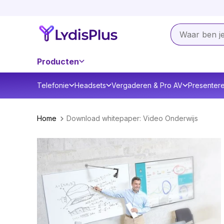
Producten
Telefonie
Headsets
Vergaderen & Pro AV
Presenter
Home
Download whitepaper: Video Onderwijs