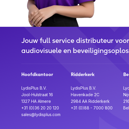
Jouw full service distributeur voo
audiovisuele en beveiligingsoplos
Hoofdkantoor
Ridderkerk
Be
LydisPlus B.V.
LydisPlus B.V.
Lyd
Jool-Hulstraat 16
Havenkade 2C
Nij
1327 HA Almere
2984 AA Ridderkerk
21
+31 (0)36 20 20 120
+31 (0)88 - 7000 800
Be
sales@lydisplus.com