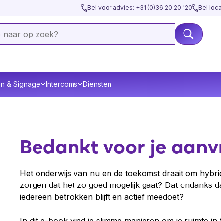
Bel voor advies: +31 (0)36 20 20 120
Bel loc
en & Signage
Intercoms
Diensten
Bedankt voor je aanv
Het onderwijs van nu en de toekomst draait om hybri
zorgen dat het zo goed mogelijk gaat? Dat ondanks dat
iedereen betrokken blijft en actief meedoet?
In dit e-book vind je slimme manieren om je ruimte in t