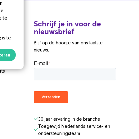
en
ke
e te
Schrijf je in voor de
nieuwsbrief
is te
Blijf op de hoogte van ons laatste
nieuws.
 120
teren
 20 124
rts
30 jaar ervaring in de branche
Toegewijd Nederlands service- en
ondersteuningsteam