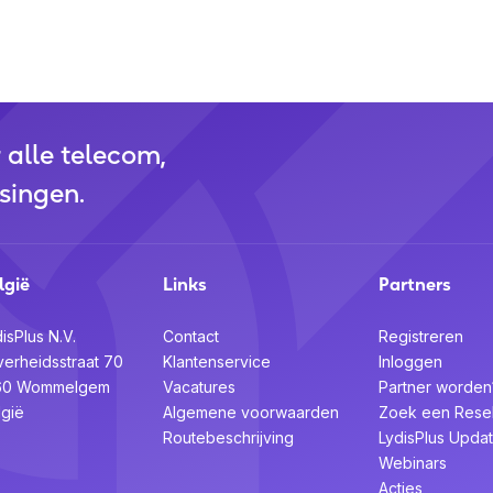
r alle telecom,
singen.
lgië
Links
Partners
isPlus N.V.
Contact
Registreren
verheidsstraat 70
Klantenservice
Inloggen
60 Wommelgem
Vacatures
Partner worden
lgië
Algemene voorwaarden
Zoek een Resel
Routebeschrijving
LydisPlus Upda
Webinars
Acties