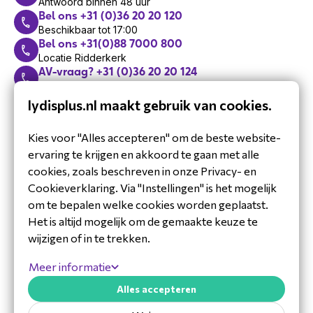
Antwoord binnen 48 uur
Bel ons +31 (0)36 20 20 120
Beschikbaar tot 17:00
Bel ons +31(0)88 7000 800
Locatie Ridderkerk
AV-vraag? +31 (0)36 20 20 124
Bel één van onze AV-experts
Support: +31 (0)36 20 20 125
lydisplus.nl maakt gebruik van cookies.
Bel ons technische support team
Maak een afspraak
Kies voor "Alles accepteren" om de beste website-
Met één van onze experts
ervaring te krijgen en akkoord te gaan met alle
Schrijf je in voor de
cookies, zoals beschreven in onze Privacy- en
nieuwsbrief
Cookieverklaring. Via "Instellingen" is het mogelijk
Blijf op de hoogte van ons laatste
om te bepalen welke cookies worden geplaatst.
nieuws.
Het is altijd mogelijk om de gemaakte keuze te
wijzigen of in te trekken.
Meer informatie
Alles accepteren