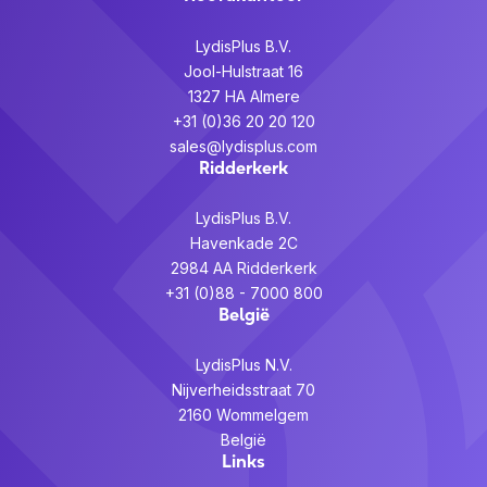
LydisPlus B.V.
Jool-Hulstraat 16
1327 HA Almere
+31 (0)36 20 20 120
sales@lydisplus.com
Ridderkerk
LydisPlus B.V.
Havenkade 2C
2984 AA Ridderkerk
+31 (0)88 - 7000 800
België
LydisPlus N.V.
Nijverheidsstraat 70
2160 Wommelgem
België
Links