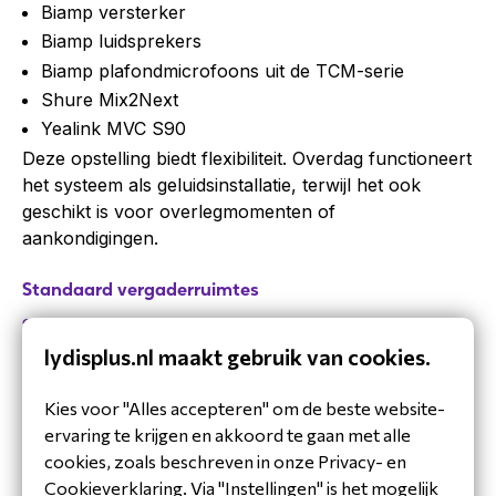
Biamp versterker
Biamp luidsprekers
Biamp plafondmicrofoons uit de TCM-serie
Shure Mix2Next
Yealink MVC S90
Deze opstelling biedt flexibiliteit. Overdag functioneert
het systeem als geluidsinstallatie, terwijl het ook
geschikt is voor overlegmomenten of
aankondigingen.
Standaard vergaderruimtes
Snel starten zonder gedoe
lydisplus.nl maakt gebruik van cookies.
Naast de specialistische ruimtes beschikt Verbruggen
over tien standaard vergaderruimtes. Deze zijn
Kies voor "Alles accepteren" om de beste website-
uitgerust met:
ervaring te krijgen en akkoord te gaan met alle
Yealink MeetingBoards
cookies, zoals beschreven in onze Privacy- en
PTZ-camera’s gekoppeld aan het MeetingBoard
Cookieverklaring. Via "Instellingen" is het mogelijk