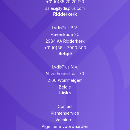
+31 (0)36 20 20 120
sales@lydisplus.com
Ridderkerk
LydisPlus B.V.
Havenkade 2C
2984 AA Ridderkerk
+31 (0)88 - 7000 800
België
LydisPlus N.V.
Nijverheidsstraat 70
2160 Wommelgem
België
Links
Contact
Klantenservice
Vacatures
Algemene voorwaarden