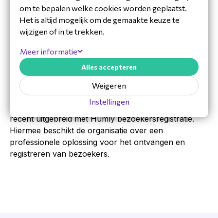
Yealink PA20 draadloze presentatiedongles
om te bepalen welke cookies worden geplaatst.
Een deel van de MeetingBoards staat op een
Het is altijd mogelijk om de gemaakte keuze te
onderstel, andere zijn vast aan de muur gemonteerd.
wijzigen of in te trekken.
Dankzij de draadloze dongles delen gebruikers hun
scherm eenvoudig zonder instellingen of kabels. Dit
Meer informatie
maakt vergaderen laagdrempelig en voorkomt
Alles accepteren
technische vragen tijdens meetings.
Weigeren
Uitbreiding Humly bezoekersregistratie
Instellingen
Naast de vergaderoplossingen heeft Verbruggen
recent uitgebreid met Humly bezoekersregistratie.
Hiermee beschikt de organisatie over een
professionele oplossing voor het ontvangen en
registreren van bezoekers.