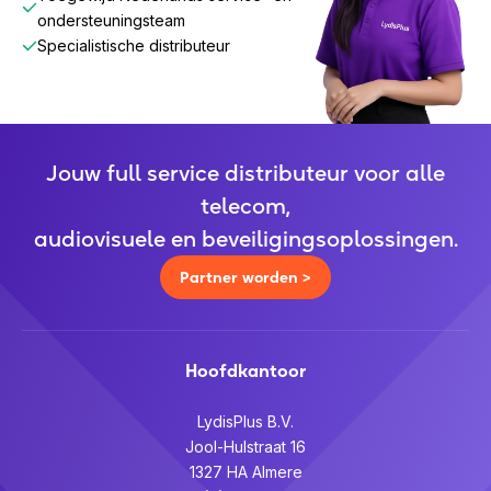
ondersteuningsteam
Specialistische distributeur
Jouw full service distributeur voor alle
telecom,
audiovisuele en beveiligingsoplossingen.
Partner worden >
Hoofdkantoor
LydisPlus B.V.
Jool-Hulstraat 16
1327 HA Almere