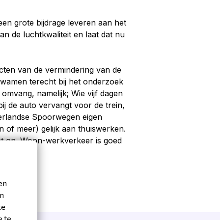
en grote bijdrage leveren aan het
 de luchtkwaliteit en laat dat nu
fecten van de vermindering van de
j kwamen terecht bij het onderzoek
 omvang, namelijk; Wie vijf dagen
j de auto vervangt voor de trein,
derlandse Spoorwegen eigen
n of meer) gelijk aan thuiswerken.
inst op. Woon-werkverkeer is goed
ar.
en
en
ke
e te