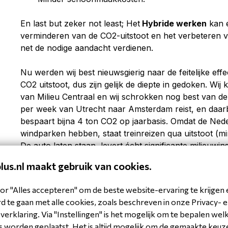
En last but zeker not least; Het
Hybride werken
kan e
verminderen van de CO2-uitstoot en het verbeteren van
net de nodige aandacht verdienen.
Nu werden wij best nieuwsgierig naar de feitelijke ef
CO2 uitstoot, dus zijn gelijk de diepte in gedoken. Wi
van Milieu Centraal en wij schrokken nog best van de
per week van Utrecht naar Amsterdam reist, en daarbi
bespaart bijna 4 ton CO2 op jaarbasis. Omdat de Ne
windparken hebben, staat treinreizen qua uitstoot (mi
De auto laten staan, levert écht significante milieuw
voor ongeveer 6 miljoen ton CO2 in Nederland per ja
plus.nl maakt gebruik van cookies.
or "Alles accepteren" om de beste website-ervaring te krijgen 
 te gaan met alle cookies, zoals beschreven in onze Privacy- 
erklaring. Via "Instellingen" is het mogelijk om te bepalen wel
 worden geplaatst. Het is altijd mogelijk om de gemaakte keuz