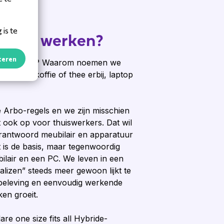
is te
ybride werken?
teren
eds vaak af? Waarom noemen we
n, kopje koffie of thee erbij, laptop
 Arbo-regels en we zijn misschien
t ook op voor thuiswerkers. Dat wil
rantwoord meubilair en apparatuur
at is de basis, maar tegenwoordig
bilair en een PC. We leven in een
alizen” steeds meer gewoon lijkt te
beleving en eenvoudig werkende
en groeit.
re one size fits all Hybride-