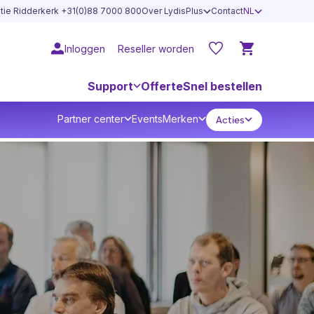
atie Ridderkerk +31(0)88 7000 800
Over LydisPlus
Contact
NL
Inloggen
Reseller worden
Support
Offerte
Snel bestellen
Partner center
Events
Merken
Acties