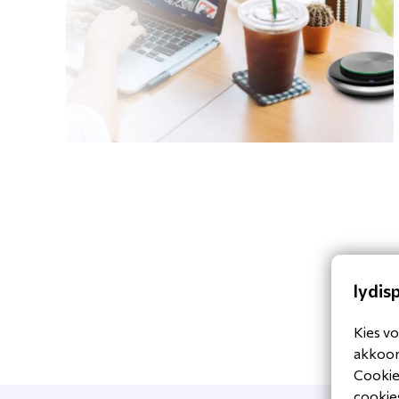
lydis
Kies vo
akkoord
Cookiev
cookies