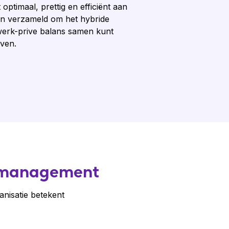
ptimaal, prettig en efficiënt aan
nen verzameld om het hybride
 werk-prive balans samen kunt
jven.
n management
nisatie betekent