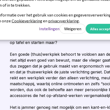
n of in te trekken.
nformatie over het gebruik van cookies en gegevensverwerking 
Maar wat is nu eigenlijk h
in onze
Cookieverklaring
en
privacyverklaring
.
Instellingen
Weigeren
Alles accep
Maar wat is hybride werken vragen we ons nog ste
het zo? Is het niet een kwestie van je stoel aanschuive
op tafel en starten maar?
Een goede (thuis)werkplek behoort te voldoen aan de
niet altijd even goed van bewust, maar die vlieger gaa
dus zeggen dat je gebruik maakt van ergonomisch ve
en dat je thuiswerkplek de juiste verlichting geniet. D
reikt een werkplek verder dan alleen verlichting, meu
maatschappij, waarbij online ontmoeten en zelfs “soci
worden, dus ook de behoefte aan meer persoonlijke 
accessoires die het op-afstand-werken vergemakkelijk
Het is jammer genoeg niet mogelijk om een kant-en-kla