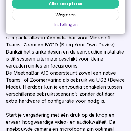
Alles accepteren
Welk systeem past perfect bij de
Weigeren
focusrooms?
Instellingen
Met de
Yealink MeetingBar A10
beschik je over een
compacte alles-in-één videobar voor Microsoft
Teams, Zoom én BYOD (Bring Your Own Device).
Dankzij het slanke design en de eenvoudige installatie
is dit systeem uitermate geschikt voor kleine
vergaderruimtes en focusrooms.
De MeetingBar A10 ondersteunt zowel een native
Teams- of Zoomervaring als gebruik via USB (Device
Mode). Hierdoor kun je eenvoudig schakelen tussen
verschillende gebruiksscenario’s zonder dat daar
extra hardware of configuratie voor nodig is.
Start je vergadering met één druk op de knop en
ervaar hoogwaardige video- en audiokwaliteit. De
ingebouwde camera en microfoons zijn optimaal