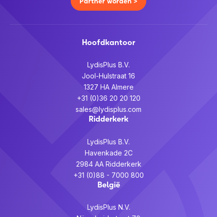
Partner worden >
Hoofdkantoor
LydisPlus B.V.
Jool-Hulstraat 16
1327 HA Almere
+31 (0)36 20 20 120
sales@lydisplus.com
Ridderkerk
LydisPlus B.V.
Havenkade 2C
2984 AA Ridderkerk
+31 (0)88 - 7000 800
België
LydisPlus N.V.