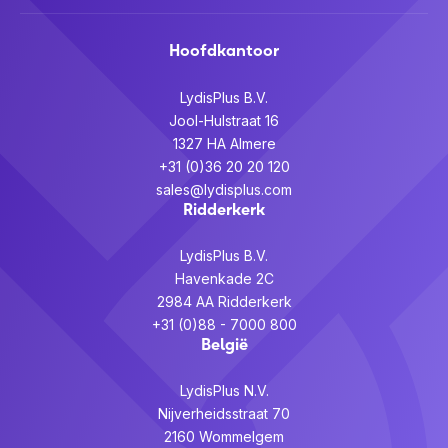
Hoofdkantoor
LydisPlus B.V.
Jool-Hulstraat 16
1327 HA Almere
+31 (0)36 20 20 120
sales@lydisplus.com
Ridderkerk
LydisPlus B.V.
Havenkade 2C
2984 AA Ridderkerk
+31 (0)88 - 7000 800
België
LydisPlus N.V.
Nijverheidsstraat 70
2160 Wommelgem