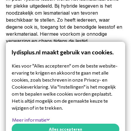
ter plekke uitgedeeld. Bij hybride lesgeven is het
noodzakelijk om lesmateriaal van tevoren
beschikbaar te stellen. Zo heeft iedereen, waar
diegene ook is, toegang tot de benodigde leesstof en
werkmateriaal. Hiermee voorkom je onnodige
verwarring en chaos tijdens de lestijd.
lydisplus.nl maakt gebruik van cookies.
Lesmateriaal delen – zorg ervoor:
Kies voor "Alles accepteren" om de beste website-
Dat lesmateriaal van tevoren beschikbaar is
ervaring te krijgen en akkoord te gaan met alle
(bijvoorbeeld via Teams) en dat leerlingen dit tijdig
cookies, zoals beschreven in onze Privacy- en
kunnen bekijken of downloaden.
Cookieverklaring. Via "Instellingen" is het mogelijk
Dat (aan)tekeningen die je tijdens de uitleg maakt
om te bepalen welke cookies worden geplaatst.
beschikbaar zijn voor iedereen. Met een
digibord
of
Het is altijd mogelijk om de gemaakte keuze te
contentcamera
hebben leerlingen of afstand én op
wijzigen of in te trekken.
locatie gelijktijdig toegang tot dit materiaal.
Meer informatie
Dat je leerlingen opdeelt in groepjes bij
coöperatieve werkvormen. Microsoft Teams maakt
Alles accepteren