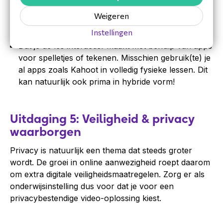
dit ook mogelijk. Zo kan je als docent de groepjes
Weigeren
een voor een langsgaan om ze te begeleiden en
Instellingen
hebben de leerlingen meer onderling contact.
Dat je de les interactief maakt met behulp van apps
voor spelletjes of tekenen. Misschien gebruik(te) je
al apps zoals Kahoot in volledig fysieke lessen. Dit
kan natuurlijk ook prima in hybride vorm!
Uitdaging 5: Veiligheid & privacy
waarborgen
Privacy is natuurlijk een thema dat steeds groter
wordt. De groei in online aanwezigheid roept daarom
om extra digitale veiligheidsmaatregelen. Zorg er als
onderwijsinstelling dus voor dat je voor een
privacybestendige video-oplossing kiest.