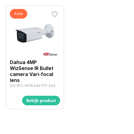
Actie
Dahua 4MP
WizSense IR Bullet
camera Vari-focal
lens
DH-IPC-HFW3441TP-ZAS
Bekijk product