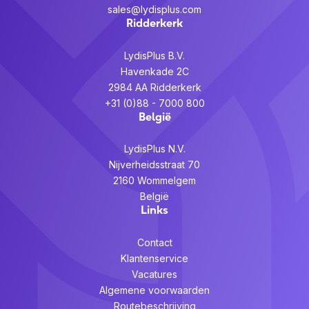
sales@lydisplus.com
Ridderkerk
LydisPlus B.V.
Havenkade 2C
2984 AA Ridderkerk
+31 (0)88 - 7000 800
België
LydisPlus N.V.
Nijverheidsstraat 70
2160 Wommelgem
België
Links
Contact
Klantenservice
Vacatures
Algemene voorwaarden
Routebeschrijving