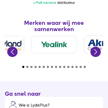
ice
distributeur
30 jaa
Merken waar wij mee
samenwerken
Ga snel naar
Wie is LydisPlus?