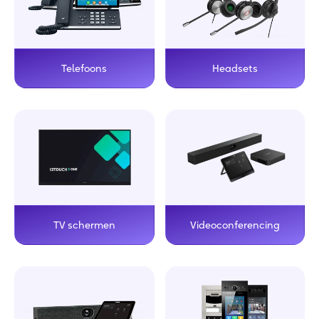
Telefoons
Headsets
TV schermen
Videoconferencing