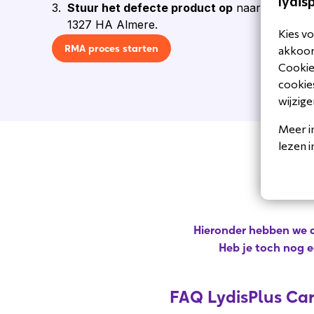
lydis
Stuur het defecte product op
naar: LydisPlus
1327 HA Almere.
Kies vo
RMA proces starten
akkoord
Cookiev
cookies
wijzige
Meer i
lezen 
Hieronder hebben we 
Heb je toch nog e
FAQ LydisPlus Ca