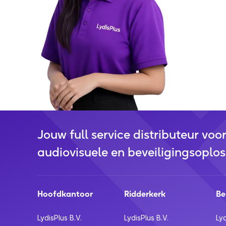
Jouw full service distributeur voo
audiovisuele en beveiligingsoplos
Hoofdkantoor
Ridderkerk
Be
LydisPlus B.V.
LydisPlus B.V.
Lyd