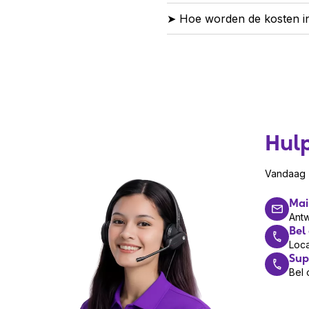
➤ Hoe worden de kosten i
Hul
Vandaag z
Mai
Ant
Bel
Loca
Sup
Bel 