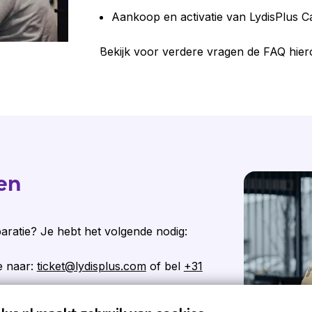
Aankoop en activatie van LydisPlus C
Bekijk voor verdere vragen de FAQ hie
en
paratie? Je hebt het volgende nodig:
je naar:
ticket@lydisplus.com
of bel
+31
onderstaande link te klikken.