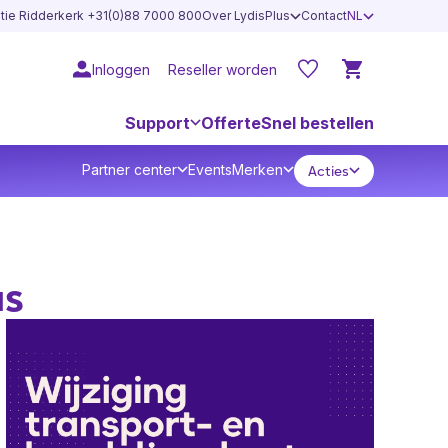
atie Ridderkerk +31(0)88 7000 800
Over LydisPlus
Contact
NL
Inloggen
Reseller worden
Support
Offerte
Snel bestellen
Partner center
Events
Merken
Acties
us