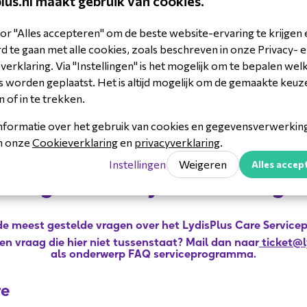
plus.nl maakt gebruik van cookies.
 B.V., T.a.v.: Service, Jool-Hulstraat 16,
or "Alles accepteren" om de beste website-ervaring te krijgen 
 te gaan met alle cookies, zoals beschreven in onze Privacy- 
erklaring. Via "Instellingen" is het mogelijk om te bepalen wel
 worden geplaatst. Het is altijd mogelijk om de gemaakte keuz
n of in te trekken.
nformatie over het gebruik van cookies en gegevensverwerking 
in onze
Cookieverklaring
en
privacyverklaring
.
Instellingen
Weigeren
Alles accep
Veelgestelde LydisPlus vrage
de meest gestelde vragen over het LydisPlus Care Servic
en vraag die hier niet tussenstaat? Mail dan naar
ticket@l
als onderwerp FAQ serviceprogramma.
re