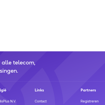
r alle telecom,
singen.
lgië
Links
Partners
isPlus N.V.
Contact
Registreren