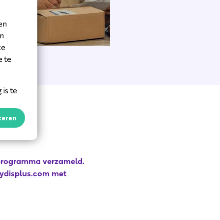
en
en
ke
e te
is te
teren
n
eprogramma verzameld.
ydisplus.com
met