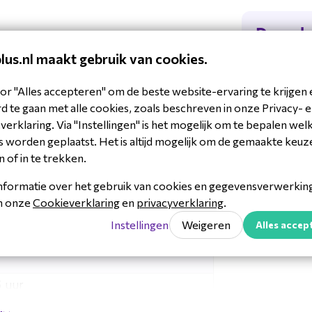
voudig gebruik, waarmee je het
Downl
afspeellijsten kunt bedienen en de
plus.nl maakt gebruik van cookies.
Datas
38818319615
WH64 headset gaat het opladen via
08686
or "Alles accepteren" om de beste website-ervaring te krijgen 
Datas
e oplader te worden aangeschaft.
 te gaan met alle cookies, zoals beschreven in onze Privacy- 
adsets
erklaring. Via "Instellingen" is het mogelijk om te bepalen wel
brid Dual UC?
WH64 
 worden geplaatst. Het is altijd mogelijk om de gemaakte keuz
n of in te trekken.
WH64 H
nformatie over het gebruik van cookies en gegevensverwerking 
 uur
in onze
Cookieverklaring
en
privacyverklaring
.
Instellingen
Weigeren
Alles accep
 uur
5 uur
gebouwde accu