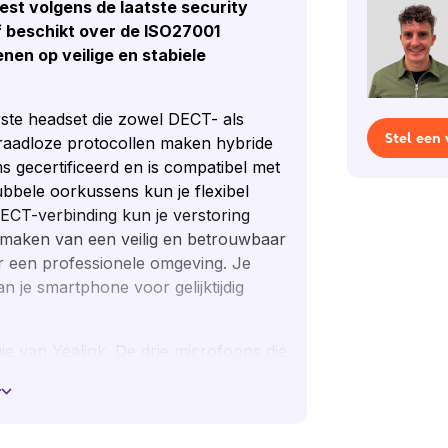
est volgens de laatste security
jf beschikt over de ISO27001
enen op veilige en stabiele
ste headset die zowel DECT- als
Stel een
draadloze protocollen maken hybride
s gecertificeerd en is compatibel met
ubbele oorkussens kun je flexibel
ECT-verbinding kun je verstoring
ikmaken van een veilig en betrouwbaar
r een professionele omgeving. Je
 je smartphone voor gelijktijdig
 van Yealink. De drie microfoons die
 automatisch omgevingsgeluiden, zodat
r
jk kan verstaan. De kunstlederen
en zijn voorzien van 30 mm