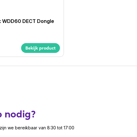
om
nk WDD60 DECT Dongle
 m
Bekijk product
DP, AVRCP, HFP, SPP
aadloos
16 hours
cro-USB
p to 32 hours (Dual)
p nodig?
17 hours
ijn we bereikbaar van 8:30 tot 17:00
toor/callcenter