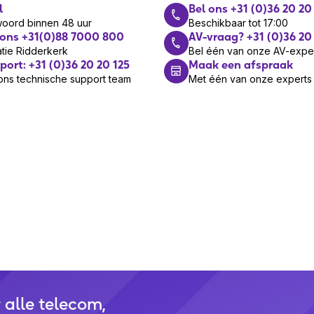
p to 48
l
Bel ons +31 (0)36 20 20
uetoothkoppeling, Microsoft Teams
woord binnen 48 uur
Beschikbaar tot 17:00
tton, Dempen, Track <, Nummer >,
 ons +31(0)88 7000 800
AV-vraag? +31 (0)36 20
(Dual)
lume +, Volume -
tie Ridderkerk
Bel één van onze AV-expe
port: +31 (0)36 20 20 125
Maak een afspraak
ons technische support team
Met één van onze experts
ofdband
ereofonisch
art
oppen
adset
ear control unit
 AVRCP
op
r alle telecom,