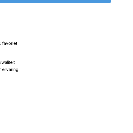
 favoriet
kwaliteit
r ervaring