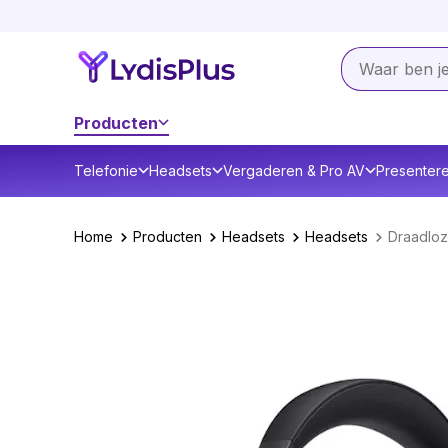
Producten
Telefonie
Headsets
Vergaderen & Pro AV
Presenter
Home
Producten
Headsets
Headsets
Draadlo