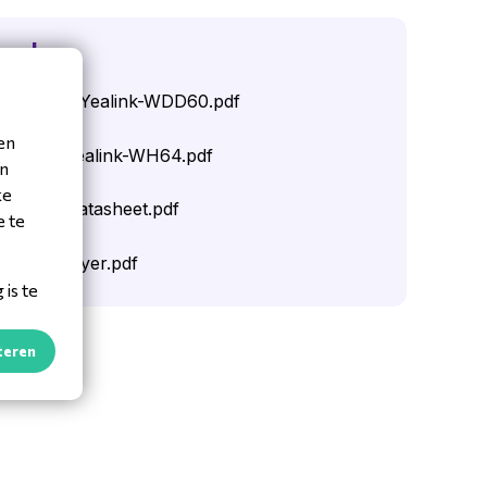
oads
heet-ENG-Yealink-WDD60.pdf
en
heet-FR-Yealink-WH64.pdf
en
ke
Hybrid Datasheet.pdf
e te
ybrid Flyer.pdf
is te
teren