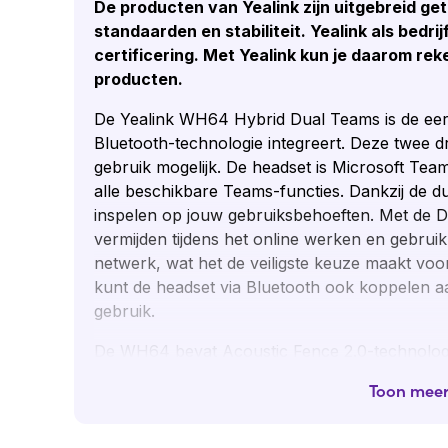
De producten van Yealink zijn uitgebreid get
standaarden en stabiliteit. Yealink als bedri
certificering. Met Yealink kun je daarom rek
producten.
De Yealink WH64 Hybrid Dual Teams is de eer
Bluetooth-technologie integreert. Deze twee 
gebruik mogelijk. De headset is Microsoft Team
alle beschikbare Teams-functies. Dankzij de d
inspelen op jouw gebruiksbehoeften. Met de D
vermijden tijdens het online werken en gebru
netwerk, wat het de veiligste keuze maakt voo
kunt de headset via Bluetooth ook koppelen aan
gebruik.
De WH64 bevat Acoustic Fence 2.0-technologie
geïntegreerd zijn in de microfoonarm filteren
Toon mee
je gesprekspartner jou altijd helder en duideli
oorkussens bieden passieve Noise Cancelling 
luidsprekers.