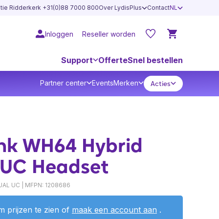
atie Ridderkerk +31(0)88 7000 800
Over LydisPlus
Contact
NL
Inloggen
Reseller worden
Support
Offerte
Snel bestellen
Partner center
Events
Merken
Acties
ink WH64 Hybrid
 UC Headset
AL UC | MFPN: 1208686
 prijzen te zien of
maak een account aan
.