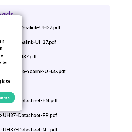
oads
heet-ENG-Yealink-UH37.pdf
en
eet-FR-Yealink-UH37.pdf
en
ke
Yealink-UH37.pdf
e te
Start-Guide-Yealink-UH37.pdf
is te
lyer.pdf
teren
nk-UH37-Datasheet-EN.pdf
k-UH37-Datasheet-FR.pdf
k-UH37-Datasheet-NL.pdf