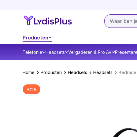
Producten
Telefonie
Headsets
Vergaderen & Pro AV
Presenter
Home
Producten
Headsets
Headsets
Bedrade
Actie