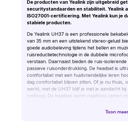
De producten van Yealink zijn uitgebreid get
securitystandaarden en stabiliteit. Yealink a
ISO27001-certificering. Met Yealink kun je 
stabiele producten.
De Yealink UH37 is een professionele bekabe
van 35 mm en een uitstekend stereo-geluid bi
goede audiobeleving tijdens het bellen en muzie
ruisreductietechnologie in de dubbele microfoo
verstaan. Daarnaast bieden de ruis-isolerend
passieve ruisonderdrukking. De headset is ultral
comfortabel met een huidvriendelijke leren ho
dag comfortabel blijven zitten. Of je nu thuis,
werkt, met de UH37 blijf je met je aandacht bij 
omhoog. De headset werkt naadloos samen me
biedt standaardintegratie met Yealink IP-telefo
Toon mee
Toepassingen UH37 Mono Team
Thuisgebruik:
De UH37 Mono Teams is comf