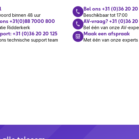
l
Bel ons +31 (0)36 20 20
toor/callcenter
woord binnen 48 uur
Beschikbaar tot 17:00
 ons +31(0)88 7000 800
AV-vraag? +31 (0)36 20
roep beantwoorden/beëindigen,
tie Ridderkerk
Bel één van onze AV-expe
pen, Reject call, Volume +, Volume -
port: +31 (0)36 20 20 125
Maak een afspraak
ons technische support team
Met één van onze experts
1S, T42S, T46S, T48S, T42U, T43U,
6U, T48U, T53, T53W, T54W, T57W,
8A, VP59
ofdband
nauraal
art
art
iviteit
 m
oppen
adset