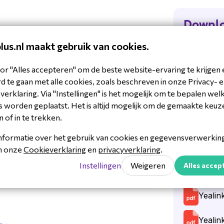
werp kun je de headset de gehele
Downl
lange werkdagen op kantoor.
eadset is speciaal ontworpen voor
plus.nl maakt gebruik van cookies.
Datas
38818315310
s, wat hem ideaal maakt voor
08103
or "Alles accepteren" om de beste website-ervaring te krijgen 
Datash
adsets
 te gaan met alle cookies, zoals beschreven in onze Privacy- 
erklaring. Via "Instellingen" is het mogelijk om te bepalen wel
Flyer-
 worden geplaatst. Het is altijd mogelijk om de gemaakte keuz
n of in te trekken.
Quick-
 - 50 °C
nformatie over het gebruik van cookies en gegevensverwerking 
 - 70 °C
UH37_F
in onze
Cookieverklaring
en
privacyverklaring
.
Instellingen
Weigeren
Alles accep
Yeali
 communicatieoplossingen, bekend
5 g
e VoIP-telefoons,
Yealin
 producten staan bekend om hun
e functies en naadloze integratie
Yealin