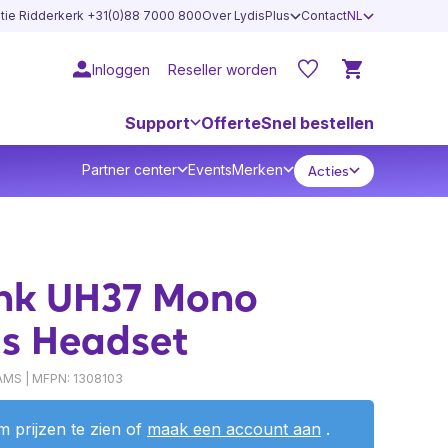
atie Ridderkerk +31(0)88 7000 800
Over LydisPlus
Contact
NL
Inloggen
Reseller worden
Support
Offerte
Snel bestellen
Partner center
Events
Merken
Acties
ink UH37 Mono
s Headset
MS | MFPN: 1308103
 prijzen te zien of
maak een account aan
.