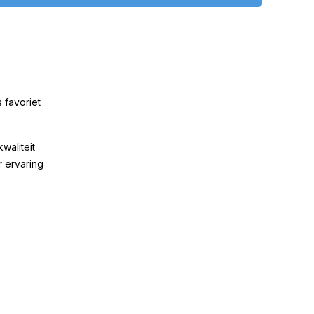
 favoriet
kwaliteit
r ervaring