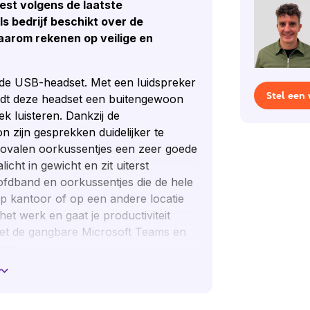
est volgens de laatste
ls bedrijf beschikt over de
daarom rekenen op veilige en
lde USB-headset. Met een luidspreker
Stel een
edt deze headset een buitengewoon
k luisteren. Dankzij de
n zijn gesprekken duidelijker te
e ovalen oorkussentjes een zeer goede
icht in gewicht en zit uiterst
ofdband en oorkussentjes die de hele
 op kantoor of op een andere locatie
het werk en gaat je productiviteit
t de gangbare Microsoft Teams en
ons.
r
s Headset
ortabel genoeg om de hele dag te