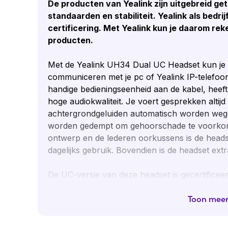
De producten van Yealink zijn uitgebreid get
standaarden en stabiliteit. Yealink als bedri
certificering. Met Yealink kun je daarom rek
producten.
Met de Yealink UH34 Dual UC Headset kun je 
communiceren met je pc of Yealink IP-telefoon
handige bedieningseenheid aan de kabel, heef
hoge audiokwaliteit. Je voert gesprekken altijd 
achtergrondgeluiden automatisch worden wegge
worden gedempt om gehoorschade te voorkom
ontwerp en de lederen oorkussens is de heads
dagelijks gebruik. Bovendien is de headset extr
De UC-versie van deze headset is gecertifice
heeft een speciale knop op de bedieningseenh
bedieningseenheid kun je eenvoudig oproepen
Toon mee
volume regelen en de lijn dempen.