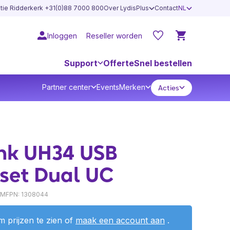
atie Ridderkerk +31(0)88 7000 800
Over LydisPlus
Contact
NL
Inloggen
Reseller worden
Support
Offerte
Snel bestellen
Partner center
Events
Merken
Acties
ink UH34 USB
set Dual UC
 MFPN: 1308044
 prijzen te zien of
maak een account aan
.