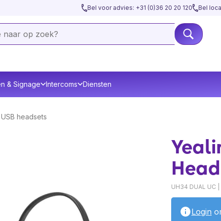
Bel voor advies: +31 (0)36 20 20 120
Bel loc
en & Signage
Intercoms
Diensten
 USB headsets
Yeal
Head
UH34 DUAL UC |
Login
om