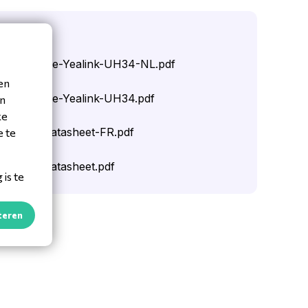
oads
Start-Guide-Yealink-UH34-NL.pdf
en
Start-Guide-Yealink-UH34.pdf
en
ke
k-UH34-Datasheet-FR.pdf
e te
k-UH34-Datasheet.pdf
is te
teren