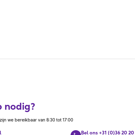
8 g
directioneel
icrophone
0 Hz-8 kHz
ndows 10, Windows 7, Windows 8,
 Speaker
ndows 8.1
-20 kHz
draad
anagement
p nodig?
toor/callcenter
ijn we bereikbaar van 8:30 tot 17:00
ofdband
l
Bel ons +31 (0)36 20 20
ereofonisch