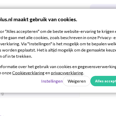
ssens, op zoek naar traagschuim
Downl
UAL UC
plus.nl maakt gebruik van cookies.
Quick-
38818306653
or "Alles accepteren" om de beste website-ervaring te krijgen 
08044
Quick-
 te gaan met alle cookies, zoals beschreven in onze Privacy- 
adsets
erklaring. Via "Instellingen" is het mogelijk om te bepalen wel
Yealin
 worden geplaatst. Het is altijd mogelijk om de gemaakte keuz
n of in te trekken.
Yealin
 - 50 °C
nformatie over het gebruik van cookies en gegevensverwerking 
 - 70 °C
in onze
Cookieverklaring
en
privacyverklaring
.
Instellingen
Weigeren
Alles accep
 g
 communicatieoplossingen, bekend
e VoIP-telefoons,
 producten staan bekend om hun
8 cm