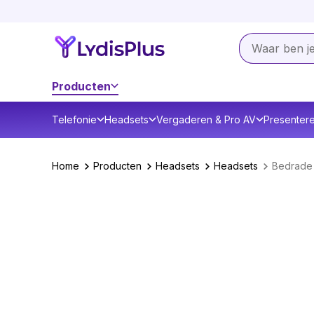
Producten
Telefonie
Headsets
Vergaderen & Pro AV
Presenter
Home
Producten
Headsets
Headsets
Bedrade