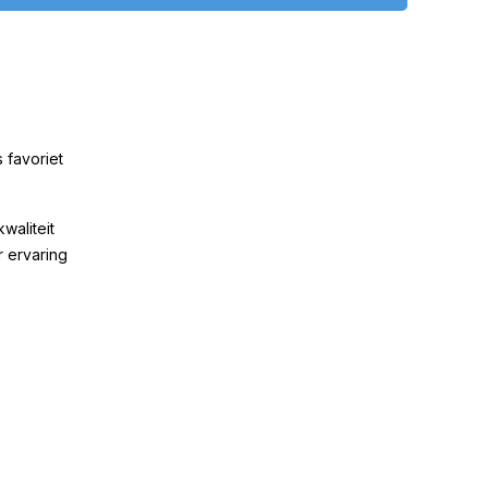
 favoriet
kwaliteit
r ervaring