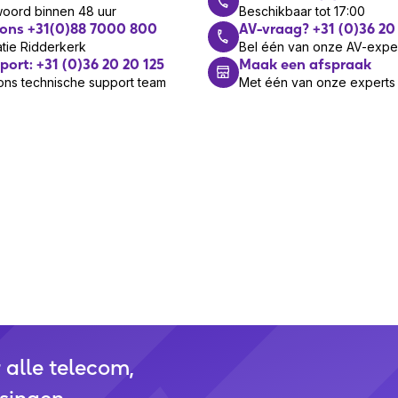
woord binnen 48 uur
Beschikbaar tot 17:00
 ons +31(0)88 7000 800
AV-vraag? +31 (0)36 20
art
ual: 2.87 kgG.W/CTN: UH34 Mono:
tie Ridderkerk
Bel één van onze AV-expe
art
port: +31 (0)36 20 20 125
Maak een afspraak
ons technische support team
Met één van onze experts
 m
oppen
 via de USB-aansluiting aansluiten
adset
nbesturingseenheid
es is 2 jaar. Met Lydis Premium Care
0 mm
erkopen?
 mm
r alle telecom,
5 mm
rogramma en wordt reseller van een