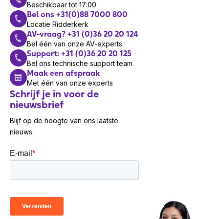
Beschikbaar tot 17:00
Weight: UH34 Mono: 82.5 g / UH34 Dual: 118
Ruisonderdrukking
Bel ons +31(0)88 7000 800
g
Ja
microfoon
Locatie Ridderkerk
Storage temperature: -30 °C to +70 °C
AV-vraag? +31 (0)36 20 20 124
Operating temperature: -10 °C to +50 °C
Bel één van onze AV-experts
Minimale systeemeisen
Support: +31 (0)36 20 20 125
Microphone
Bel ons technische support team
Ondersteunt Mac-
Microphone type: Uni-Directional ECM
Ja
Maak een afspraak
besturingssysteem
Microphone frequency response range: 100
Met één van onze experts
Windows 10, Windows
Schrijf je in voor de
Hz-8 kHz
nieuwsbrief
Ondersteunt Windows
7, Windows 8, Windows
Microphone bandwidth: Wideband
8.1
Microphone sensitivity: -44.0 dB re. 1 V/Pa
Blijf op de hoogte van ons laatste
Speaker
nieuws.
Poorten & interfaces
Speaker size: 28mm
Speaker sensitivity: 93 dB SPL @1 kHz
Connectiviteitstechnologie
Bedraad
Speaker frequency response range: 20 Hz-
USB-aansluiting
Ja
20 kHz
Speaker impedance: 32O, @1.0 kHz
Prestatie
Speaker input power: max 10 mW
Aanbevolen gebruik
Kantoor/callcenter