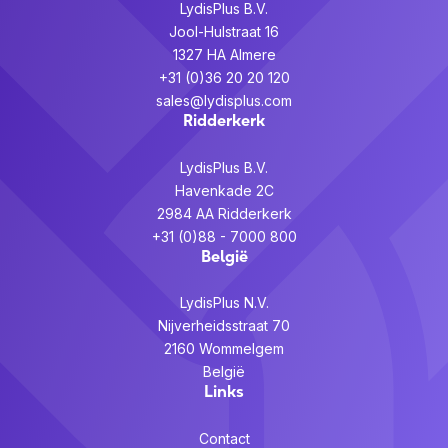
LydisPlus B.V.
alle
Yealink SIP-Bureautelefoons.
Hoogte verpakking
195 mm
Jool-Hulstraat 16
Garantie
1327 HA Almere
+31 (0)36 20 20 120
De standaard garantietermijn van Yealink
sales@lydisplus.com
devices is 2 jaar. Met Lydis Premium Care
Ridderkerk
verleng je de garantie tot 3 jaar of tot 5 jaar.
LydisPlus B.V.
Wil je ook onze oplossingen
Havenkade 2C
verkopen?
2984 AA Ridderkerk
Meld je hier aan voor ons speciale partner
+31 (0)88 - 7000 800
programma en wordt reseller van een van onze
België
merken.
LydisPlus N.V.
Nijverheidsstraat 70
2160 Wommelgem
België
Links
Contact