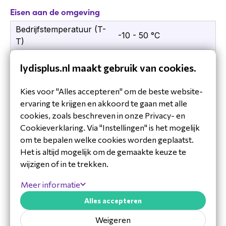
Yealink UH34 Mono Headset
Eisen aan de omgeving
Bedieningseenheid aan de kabel
Bedrijfstemperatuur (T-
Gebruikershandleiding
-10 - 50 °C
T)
Yealink
Temperatuur bij opslag
-30 - 70 °C
lydisplus.nl maakt gebruik van cookies.
Yealink is een toonaangevende aanbieder van
Gewicht en omvang
communicatieoplossingen, bekend om zijn
Kies voor "Alles accepteren" om de beste website-
innovatieve en kwalitatief hoogwaardige VoIP-
Gewicht
82,5 g
ervaring te krijgen en akkoord te gaan met alle
telefoons, conferentiesystemen, headsets en
cookies, zoals beschreven in onze Privacy- en
meer. Hun producten staan bekend om hun
Hoofdtelefoon
Cookieverklaring. Via "Instellingen" is het mogelijk
gebruiksgemak, uitstekende audio,
Toon meer
om te bepalen welke cookies worden geplaatst.
Diameter van de
geavanceerde functies en naadloze integratie
2,8 cm
Het is altijd mogelijk om de gemaakte keuze te
luidspreker
met verschillende platforms en diensten.
Downloads
wijzigen of in te trekken.
Frequentiebereik
Specificaties Yealink UH34 Mono UC
Tested headset list compatible with Yealink
20 - 20000 Hz
koptelefoon
Meer informatie
IP Phone V84 V8.0.pdf
Plug-and-play - USB connectivity to Yealink
Gevoeligheid
Alles accepteren
IP phones, including
93 dB
Yealink-UH34-Datasheet.pdf
koptelefoon
T41S/T42S/T46S/T48S/T42U/T43U/T46U/
Weigeren