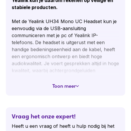
Yealink kun je daarom rekenen op veilige en
stabiele producten.
Met de Yealink UH34 Mono UC Headset kun je
eenvoudig via de USB-aansluiting
communiceren met je pc of Yealink IP-
telefoons. De headset is uitgerust met een
handige bedieningseenheid aan de kabel, heeft
een ergonomisch ontwerp en biedt hoge
audiokwaliteit. Je voert gesprekken altijd in hoge
kwaliteit, waarbij achtergrondgeluiden
automatisch worden weggefilterd en te hoge
geluidniveaus worden gedempt om
Toon meer
gehoorschade te voorkomen. Dankzij het
ergonomische ontwerp en de lederen
oorkussen is de headset zeer comfortabel en
geschikt voor dagelijks gebruik. Bovendien is de
Vraag het onze expert!
headset extra licht van gewicht.
Heeft u een vraag of heeft u hulp nodig bij het