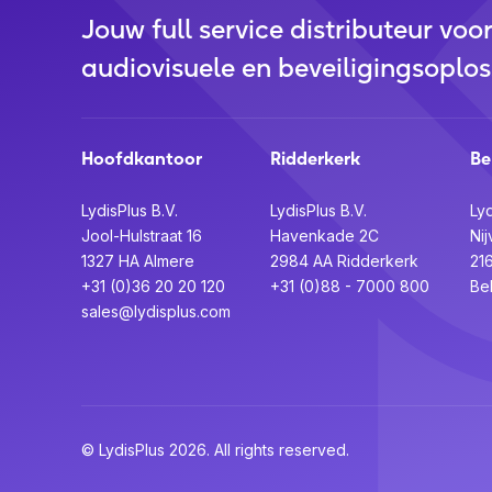
Jouw full service distributeur voo
audiovisuele en beveiligingsoplos
Hoofdkantoor
Ridderkerk
Be
LydisPlus B.V.
LydisPlus B.V.
Lyd
Jool-Hulstraat 16
Havenkade 2C
Nij
1327 HA Almere
2984 AA Ridderkerk
21
+31 (0)36 20 20 120
+31 (0)88 - 7000 800
Be
sales@lydisplus.com
© LydisPlus 2026. All rights reserved.