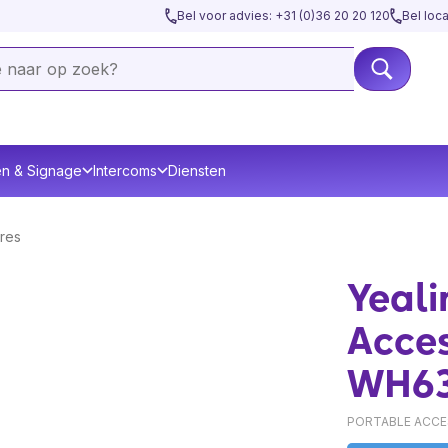
Bel voor advies: +31 (0)36 20 20 120
Bel loc
en & Signage
Intercoms
Diensten
res
Yeali
Acces
WH6
PORTABLE ACCES