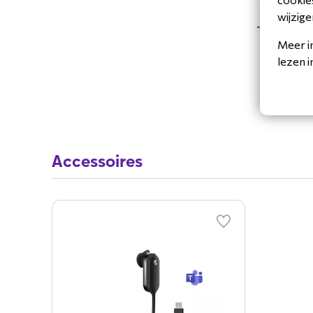
Merkcompatibiliteit
Yea
wijzige
Toon mee
Type product
Ac
Meer i
lezen 
Accessoires