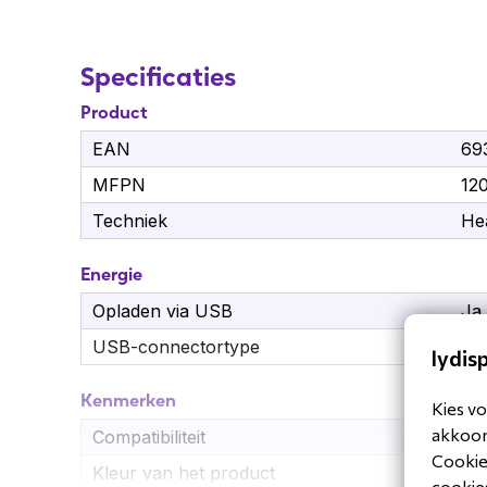
Specificaties
Product
EAN
69
MFPN
12
Techniek
He
Energie
Opladen via USB
Ja
USB-connectortype
US
lydis
Kenmerken
Kies vo
akkoord
Compatibiliteit
WH
Cookiev
Kleur van het product
Zw
cookies