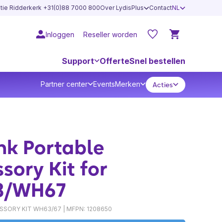
atie Ridderkerk +31(0)88 7000 800
Over LydisPlus
Contact
NL
Inloggen
Reseller worden
Support
Offerte
Snel bestellen
Partner center
Events
Merken
Acties
nk Portable
sory Kit for
3/WH67
SORY KIT WH63/67 | MFPN: 1208650