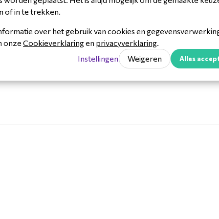
link
n of in te trekken.
r
cessoireset
nformatie over het gebruik van cookies en gegevensverwerking 
in onze
Cookieverklaring
en
privacyverklaring
.
Instellingen
Weigeren
Alles accep