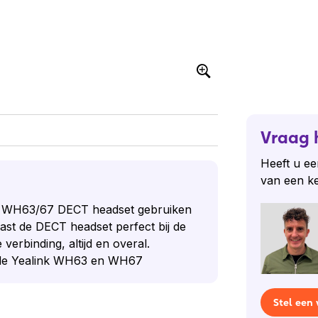
Vraag 
Heeft u ee
van een k
 je WH63/67 DECT headset gebruiken
past de DECT headset perfect bij de
erbinding, altijd en overal.
r de Yealink WH63 en WH67
Stel een