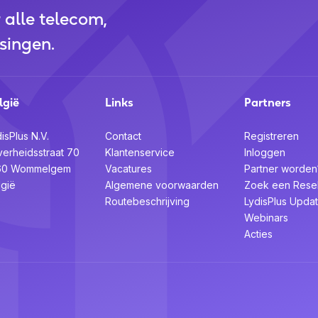
r alle telecom,
singen.
lgië
Links
Partners
isPlus N.V.
Contact
Registreren
verheidsstraat 70
Klantenservice
Inloggen
60 Wommelgem
Vacatures
Partner worden
lgië
Algemene voorwaarden
Zoek een Resel
Routebeschrijving
LydisPlus Upda
Webinars
Acties