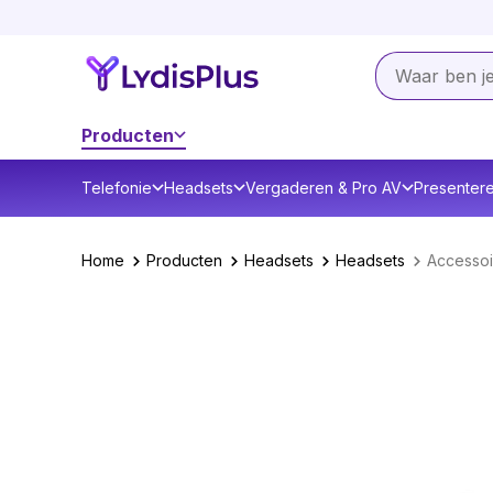
Producten
Telefonie
Headsets
Vergaderen & Pro AV
Presenter
Home
Producten
Headsets
Headsets
Accessoi