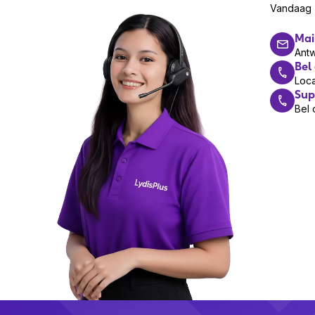
Vandaag z
Mai
Ant
Bel
Loca
Sup
Bel 