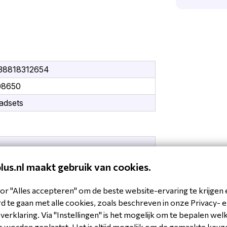
38818312654
08650
adsets
B Type-A
plus.nl maakt gebruik van cookies.
or "Alles accepteren" om de beste website-ervaring te krijgen 
 te gaan met alle cookies, zoals beschreven in onze Privacy- 
63/67
erklaring. Via "Instellingen" is het mogelijk om te bepalen wel
art
 worden geplaatst. Het is altijd mogelijk om de gemaakte keuz