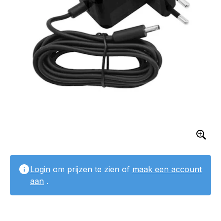
Login
om prijzen te zien of
maak een account
aan
.