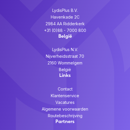
LydisPlus B.V.
Havenkade 2C
2984 AA Ridderkerk
+31 (0)88 - 7000 800
België
LydisPlus N.V.
Nijverheidsstraat 70
2160 Wommelgem
België
Links
Contact
Klantenservice
Vacatures
Algemene voorwaarden
Routebeschrijving
Partners