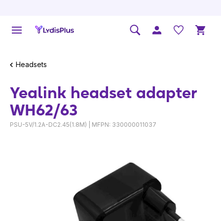
Headsets
Yealink headset adapter
WH62/63
PSU-5V/1.2A-DC2.45(1.8M) | MFPN: 330000011037