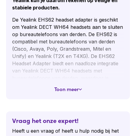
Yealink kun je daarom rekenen op veilige en
stabiele producten.
De Yealink EHS62 headset adapter is geschikt
om Yealink DECT WH64 headsets aan te sluiten
op bureautelefoons van derden. De EHS62 is
compatibel met bureautelefoons van derden
(Cisco, Avaya, Poly, Grandstream, Mitel en
Unify) en Yealink (T2X en T4XG). De EHS62
Headset Adapter biedt een naadloze integratie
van Yealink DECT WH64 headsets met
bureautelefoons van derden, waardoor je
profiteert van alle voordelen van draadloze
Toon meer
headsets zonder bestaande telefoonsystemen te
hoeven vervangen.
Voordelen
Vraag het onze expert!
Eenvoudige aansluiting
via Plug-and-Play.
Heeft u een vraag of heeft u hulp nodig bij het
Compatibiliteit
met bureautelefoons van