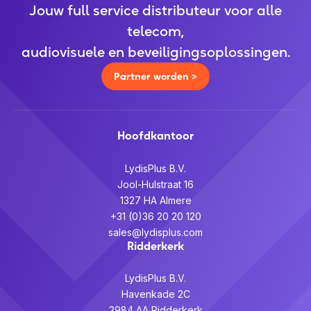
Jouw full service distributeur voor alle
telecom,
audiovisuele en beveiligingsoplossingen.
Partner worden >
Hoofdkantoor
LydisPlus B.V.
Jool-Hulstraat 16
1327 HA Almere
+31 (0)36 20 20 120
sales@lydisplus.com
Ridderkerk
LydisPlus B.V.
Havenkade 2C
2984 AA Ridderkerk