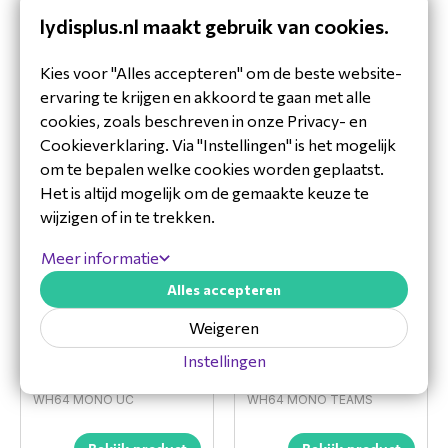
communicatieoplossingen, bekend om zijn
Hoogte verpakking
255 mm
lydisplus.nl maakt gebruik van cookies.
innovatieve en kwalitatief hoogwaardige VoIP-
telefoons, conferentiesystemen, headsets en
Kies voor "Alles accepteren" om de beste website-
meer. Hun producten staan bekend om hun
ervaring te krijgen en akkoord te gaan met alle
gebruiksgemak, uitstekende audio,
Accessoires
cookies, zoals beschreven in onze Privacy- en
geavanceerde functies en naadloze integratie
Cookieverklaring. Via "Instellingen" is het mogelijk
met verschillende platforms en diensten.
om te bepalen welke cookies worden geplaatst.
Specificaties Yealink EHS62
Het is altijd mogelijk om de gemaakte keuze te
wijzigen of in te trekken.
Ondersteunt alleen Yealink WH64 headsets.
Compatibel met bureautelefoons van derden
Meer informatie
(Cisco, Avaya, Poly, Grandstream, Mitel en
Alles accepteren
Unify) en Yealink (T2X en T4XG).
Weigeren
Garantie
Instellingen
Yealink WH64 Mono
Yealink WH64 Mono
De standaard garantietermijn van Yealink
UC Headset
Teams Headset
devices is 2 jaar. Met Lydis Premium Care
WH64 MONO UC
WH64 MONO TEAMS
verleng je de garantie tot 3 jaar of tot 5 jaar.