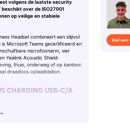
est volgens de laatste security
jf beschikt over de ISO27001
enen op veilige en stabiele
ess Headset combineert een stijlvol
Stel een
et is Microsoft Teams gecertificeerd en
nschuifbare microfoonarm, vier
n Yealink Acoustic Shield-
eving, thuis, onderweg of op kantoor.
eel draadloos oplaadstation.
LUS CHARGING USB-C/A
g; thuis, onderweg of op kantoor.
r
ls muziekliefhebbers.