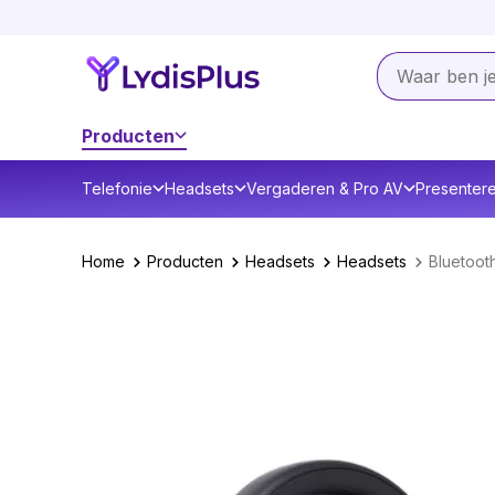
Producten
Telefonie
Headsets
Vergaderen & Pro AV
Presenter
Home
Producten
Headsets
Headsets
Bluetoot