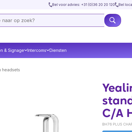
Bel voor advies: +31 (0)36 20 20 120
Bel loc
en & Signage
Intercoms
Diensten
h headsets
Yeali
stan
C/A 
BH76 PLUS CHAR