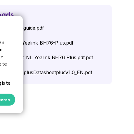
oads
uick start guide.pdf
en
eet-ENG-Yealink-BH76-Plus.pdf
en
ke
Start Guide NL Yealink BH76 Plus.pdf.pdf
e te
kplusBH76plusDatasheetplusV1.0_EN.pdf
is te
teren