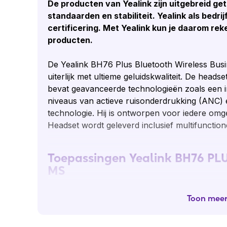
De producten van Yealink zijn uitgebreid get
standaarden en stabiliteit. Yealink als bedri
certificering. Met Yealink kun je daarom rek
producten.
De Yealink BH76 Plus Bluetooth Wireless Busin
uiterlijk met ultieme geluidskwaliteit. De heads
bevat geavanceerde technologieën zoals een i
niveaus van actieve ruisonderdrukking (ANC) e
technologie. Hij is ontworpen voor iedere omg
Headset wordt geleverd inclusief multifunction
Toepassingen Yealink BH76 P
MS
Ontworpen voor iedere hybride werkomgevin
Toon mee
Ideaal voor zowel zakelijke communicatie a