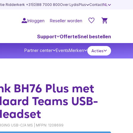
atie Ridderkerk +31(0)88 7000 800
Over LydisPlus
Contact
NL
Inloggen
Reseller worden
Support
Offerte
Snel bestellen
Partner center
Events
Merken
Acties
nk BH76 Plus met
daard Teams USB-
Headset
GING USB-C/A MS | MFPN: 1208699