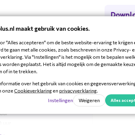
Downl
plus.nl maakt gebruik van cookies.
bh76 q
38818321557
08699
or "Alles accepteren" om de beste website-ervaring te krijgen 
Datash
rpakt.
adsets
 te gaan met alle cookies, zoals beschreven in onze Privacy- 
erklaring. Via "Instellingen" is het mogelijk om te bepalen wel
Quick 
 worden geplaatst. Het is altijd mogelijk om de gemaakte keuz
n of in te trekken.
Yealin
nformatie over het gebruik van cookies en gegevensverwerking 
uur
in onze
Cookieverklaring
en
privacyverklaring
.
 communicatieoplossingen, bekend
 uur
e VoIP-telefoons,
Instellingen
Weigeren
Alles accep
 producten staan bekend om hun
e functies en naadloze integratie
 uur
0 uur