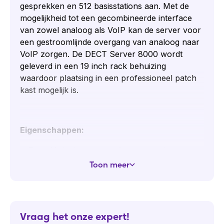
gesprekken en 512 basisstations aan. Met de
mogelijkheid tot een gecombineerde interface
van zowel analoog als VoIP kan de server voor
een gestroomlijnde overgang van analoog naar
VoIP zorgen. De DECT Server 8000 wordt
geleverd in een 19 inch rack behuizing
waardoor plaatsing in een professioneel patch
kast mogelijk is.
Eigenschappen:
Door Hot-plug eenvoudige vervanging
interfacekaarten
Toon meer
Bij vervanging blijft systeem werken
Eenvoudig te installeren
Laag energieverbruik
Vraag het onze expert!