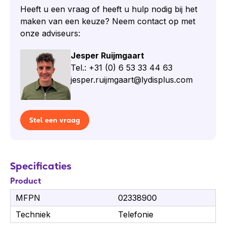
Basisstation:
Heeft u een vraag of heeft u hulp nodig bij het
Basisstation PoE, IP-dect
maken van een keuze? Neem contact op met
Basisstation 4 spraakkanalen
onze adviseurs:
Basisstation 8 spraakkanalen dect multicell
Jesper Ruijmgaart
server
Tel.: +31 (0) 6 53 33 44 63
jesper.ruijmgaart@lydisplus.com
Stel een vraag
Specificaties
Product
MFPN
02338900
Techniek
Telefonie