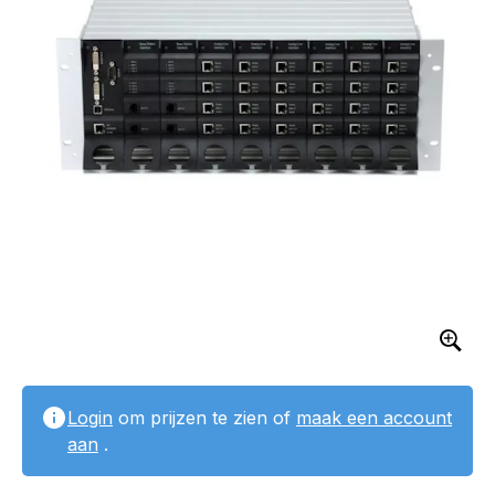
Login
om prijzen te zien of
maak een account
aan
.