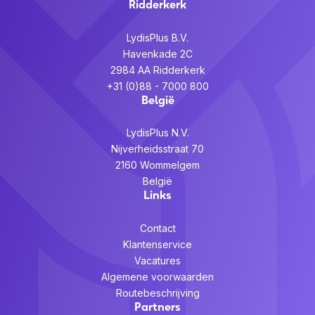
Ridderkerk
LydisPlus B.V.
Havenkade 2C
2984 AA Ridderkerk
+31 (0)88 - 7000 800
België
LydisPlus N.V.
Nijverheidsstraat 70
2160 Wommelgem
België
Links
Contact
Klantenservice
Vacatures
Algemene voorwaarden
Routebeschrijving
Partners