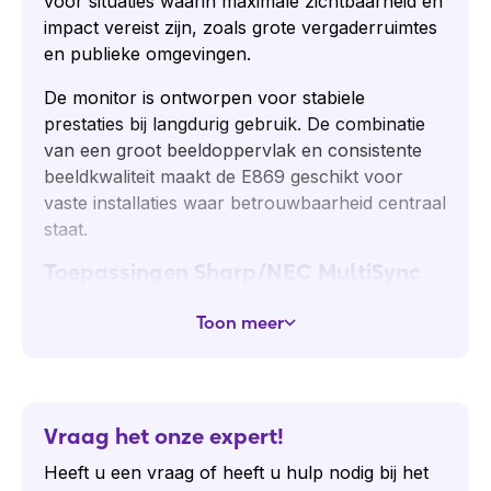
voor situaties waarin maximale zichtbaarheid en
impact vereist zijn, zoals grote vergaderruimtes
en publieke omgevingen.
De monitor is ontworpen voor stabiele
prestaties bij langdurig gebruik. De combinatie
van een groot beeldoppervlak en consistente
beeldkwaliteit maakt de E869 geschikt voor
vaste installaties waar betrouwbaarheid centraal
staat.
Toepassingen Sharp/NEC MultiSync
E869
Toon meer
Grote vergader- en presentatieruimtes
Auditoria en trainingszalen
Digitale informatievoorziening
Onderwijsinstellingen
Vraag het onze expert!
Publieke en commerciële omgevingen
Heeft u een vraag of heeft u hulp nodig bij het
Inhoud van de doos