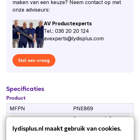
maken van een keuze? Neem contact op met
Sharp/NEC MultiSync E869 monitor
onze adviseurs:
Voedingskabel
Signaalkabel
AV Productexperts
Documentatie
Tel.: 036 20 20 124
avexperts@lydisplus.com
Specificaties Sharp/NEC MultiSync
E869
Schermformaat: 86 inch
Stel een vraag
Resolutie: Full HD (1920 × 1080)
Beeldverhouding: 16:9
Paneeltechnologie: LCD met LED-backlight
Specificaties
Helderheid: 350 cd/m²
Kijkhoeken: breed horizontaal en verticaal
Product
Gebruik: professioneel dagelijks gebruik
MFPN
PNE869
Montage: geschikt voor VESA-montage
Presenteren & Pro
Ontwerp: robuust en professioneel
Techniek
Displays
lydisplus.nl maakt gebruik van cookies.
Garantie