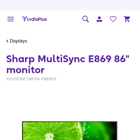
Displays
Sharp MultiSync E869 86"
monitor
60006186 | MFPN: PNE869