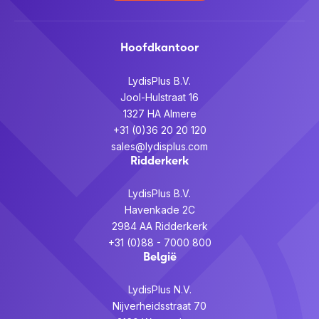
Hoofdkantoor
LydisPlus B.V.
Jool-Hulstraat 16
1327 HA Almere
+31 (0)36 20 20 120
sales@lydisplus.com
Ridderkerk
LydisPlus B.V.
Havenkade 2C
2984 AA Ridderkerk
+31 (0)88 - 7000 800
België
LydisPlus N.V.
Nijverheidsstraat 70