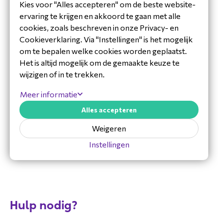
De Sharp/NEC MultiSync E869 wordt geleverd
Kies voor "Alles accepteren" om de beste website-
Downloads
met de standaard fabrieksgarantie van
ervaring te krijgen en akkoord te gaan met alle
Sharp/NEC.
cookies, zoals beschreven in onze Privacy- en
Datasheet_ENG_Sharp_60006186.pdf
Cookieverklaring. Via "Instellingen" is het mogelijk
Sharp/NEC
om te bepalen welke cookies worden geplaatst.
Sharp/NEC ontwikkelt professionele display- en
Het is altijd mogelijk om de gemaakte keuze te
visualisatieoplossingen voor zakelijke en
wijzigen of in te trekken.
publieke omgevingen. Het portfolio richt zich op
Meer informatie
betrouwbaarheid, lange levensduur en
consistente beeldkwaliteit bij intensief gebruik.
Alles accepteren
Wil je ook onze oplossingen
Weigeren
verkopen?
Instellingen
Meld je
hier
aan voor ons speciale partner
programma en word reseller van een van onze
merken.
Hulp nodig?