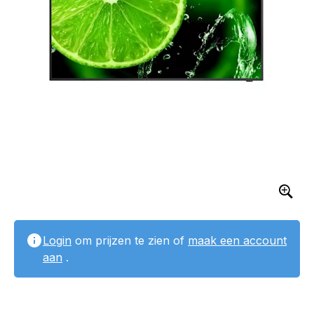
Login
om prijzen te zien of
maak een account
aan
.