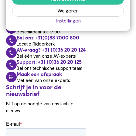
Vandaag zijn we bereikbaar van 8:30 tot 17:00
Weigeren
Mail
Antwoord binnen 48 uur
Instellingen
Bel ons +31 (0)36 20 20 120
Beschikbaar tot 17:00
Bel ons +31(0)88 7000 800
Locatie Ridderkerk
AV-vraag? +31 (0)36 20 20 124
Bel één van onze AV-experts
Support: +31 (0)36 20 20 125
Bel ons technische support team
Maak een afspraak
Met één van onze experts
Schrijf je in voor de
nieuwsbrief
Blijf op de hoogte van ons laatste
nieuws.