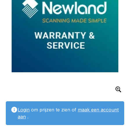
Login
om prijzen te zien of
maak een account
aan
.