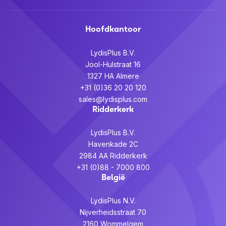
Hoofdkantoor
LydisPlus B.V.
Jool-Hulstraat 16
1327 HA Almere
+31 (0)36 20 20 120
sales@lydisplus.com
Ridderkerk
LydisPlus B.V.
Havenkade 2C
2984 AA Ridderkerk
+31 (0)88 - 7000 800
België
LydisPlus N.V.
Nijverheidsstraat 70
2160 Wommelgem