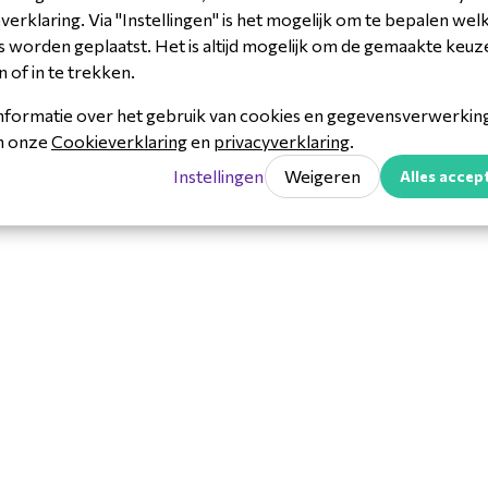
erklaring. Via "Instellingen" is het mogelijk om te bepalen wel
 worden geplaatst. Het is altijd mogelijk om de gemaakte keuz
n of in te trekken.
nformatie over het gebruik van cookies en gegevensverwerking 
CWD1-3Y
in onze
Cookieverklaring
en
privacyverklaring
.
rcode- & scanning
Instellingen
Weigeren
Alles accep