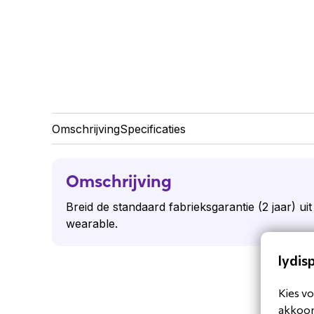
Omschrijving
Specificaties
Omschrijving
Breid de standaard fabrieksgarantie (2 jaar) ui
wearable.
lydis
Kies vo
akkoord