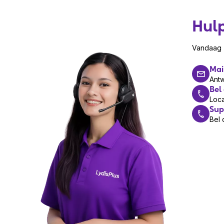
Hul
Vandaag z
Mai
Ant
Bel
Loca
Sup
Bel 