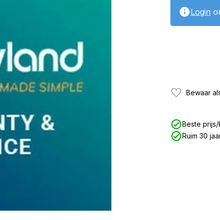
Login
om
Bewaar als
Beste prijs/
Ruim 30 jaa