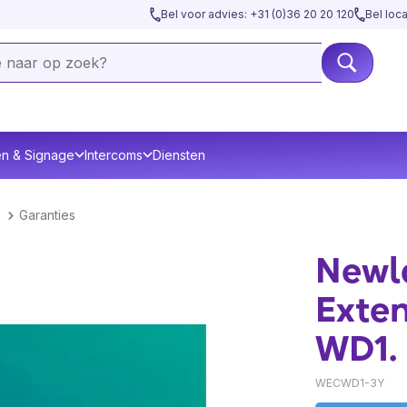
Bel voor advies: +31 (0)36 20 20 120
Bel loc
en & Signage
Intercoms
Diensten
s
Garanties
Newl
Exten
WD1.
WECWD1-3Y