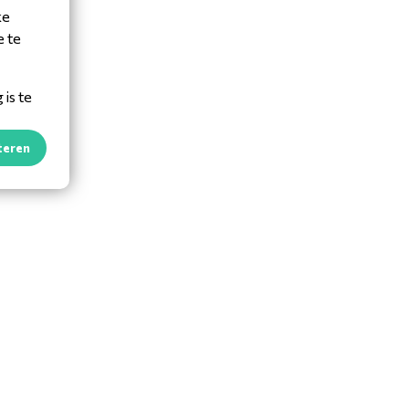
ke
e te
is te
teren