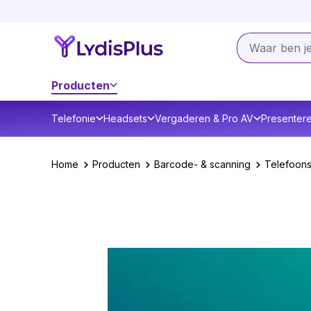
Producten
Telefonie
Headsets
Vergaderen & Pro AV
Presenter
Home
Producten
Barcode- & scanning
Telefoon