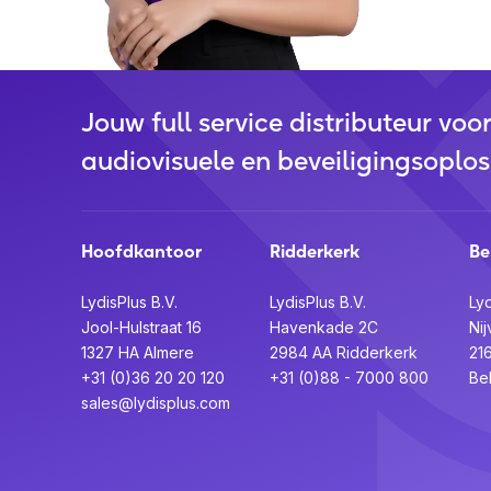
Jouw full service distributeur voo
audiovisuele en beveiligingsoplos
Hoofdkantoor
Ridderkerk
Be
LydisPlus B.V.
LydisPlus B.V.
Lyd
Jool-Hulstraat 16
Havenkade 2C
Nij
1327 HA Almere
2984 AA Ridderkerk
21
+31 (0)36 20 20 120
+31 (0)88 - 7000 800
Be
sales@lydisplus.com