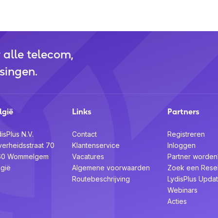
r alle telecom,
singen.
lgië
Links
Partners
isPlus N.V.
Contact
Registreren
verheidsstraat 70
Klantenservice
Inloggen
60 Wommelgem
Vacatures
Partner worden
lgië
Algemene voorwaarden
Zoek een Resel
Routebeschrijving
LydisPlus Upda
Webinars
Acties