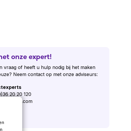
het onze expert!
n vraag of heeft u hulp nodig bij het maken
euze? Neem contact op met onze adviseurs:
ctexperts
(0)36 20 20 120
@lydisplus.com
 vraag
en
en