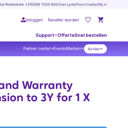
atie Ridderkerk +31(0)88 7000 800
Over LydisPlus
Contact
NL
Inloggen
Reseller worden
Support
Offerte
Snel bestellen
Partner center
Events
Merken
Acties
and Warranty
sion to 3Y for 1 X