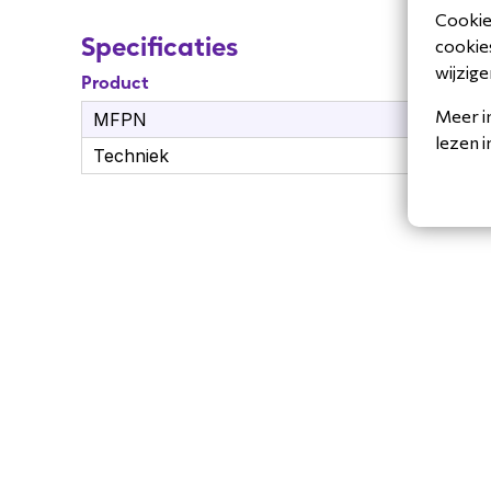
Cookiev
Specificaties
cookies
wijzige
Product
Meer i
MFPN
WE
lezen 
Techniek
Ba