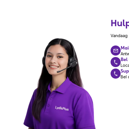
Hul
Vandaag z
Mai
Ant
Bel
Loca
Sup
Bel 