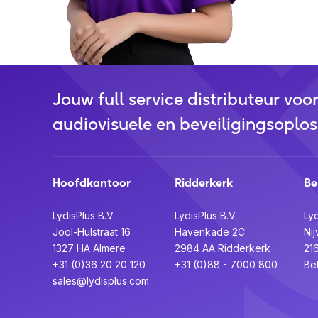
Jouw full service distributeur voo
audiovisuele en beveiligingsoplos
Hoofdkantoor
Ridderkerk
Be
LydisPlus B.V.
LydisPlus B.V.
Lyd
Jool-Hulstraat 16
Havenkade 2C
Nij
1327 HA Almere
2984 AA Ridderkerk
21
+31 (0)36 20 20 120
+31 (0)88 - 7000 800
Be
sales@lydisplus.com