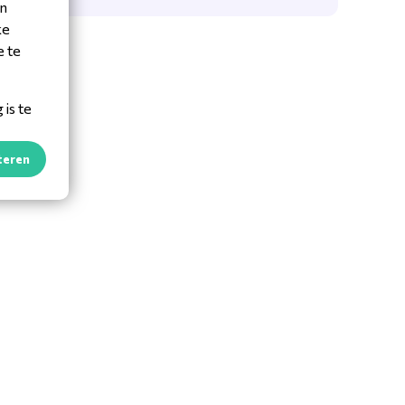
en
ke
e te
is te
teren