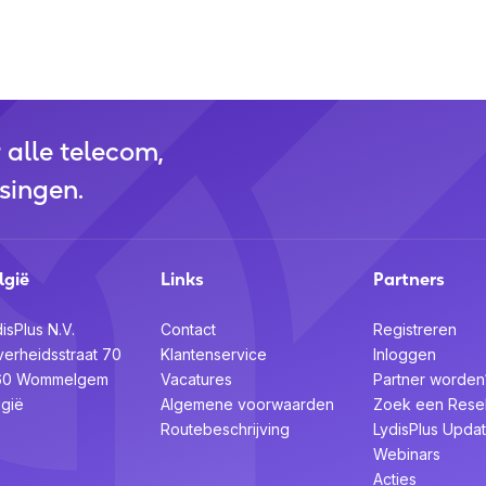
r alle telecom,
singen.
lgië
Links
Partners
isPlus N.V.
Contact
Registreren
verheidsstraat 70
Klantenservice
Inloggen
60 Wommelgem
Vacatures
Partner worden
lgië
Algemene voorwaarden
Zoek een Resel
Routebeschrijving
LydisPlus Upda
Webinars
Acties