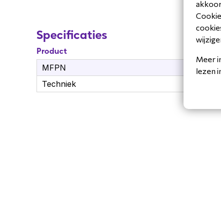
akkoord
Cookiev
cookies
Specificaties
wijzige
Product
Meer i
MFPN
CB
lezen 
Techniek
Ba