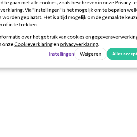
 te gaan met alle cookies, zoals beschreven in onze Privacy- 
erklaring. Via "Instellingen" is het mogelijk om te bepalen wel
 worden geplaatst. Het is altijd mogelijk om de gemaakte keuz
n of in te trekken.
nformatie over het gebruik van cookies en gegevensverwerking 
L-0188U
in onze
Cookieverklaring
en
privacyverklaring
.
rcode- & scanning
Instellingen
Weigeren
Alles accep