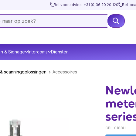
Bel voor advies: +31 (0)36 20 20 120
Bel loc
en & Signage
Intercoms
Diensten
& scanningoplossingen
Accessoires
Newl
mete
serie
CBL-0188U