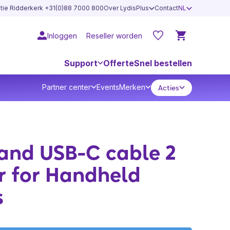
atie Ridderkerk +31(0)88 7000 800
Over LydisPlus
Contact
NL
Inloggen
Reseller worden
Support
Offerte
Snel bestellen
Partner center
Events
Merken
Acties
and USB-C cable 2
r for Handheld
s