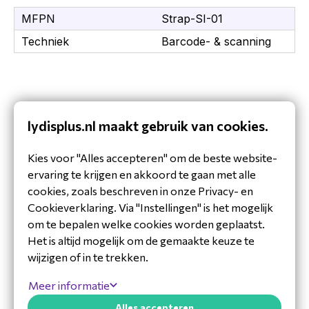
MFPN
Strap-SI-01
Techniek
Barcode- & scanning
lydisplus.nl maakt gebruik van cookies.
Kies voor "Alles accepteren" om de beste website-
ervaring te krijgen en akkoord te gaan met alle
cookies, zoals beschreven in onze Privacy- en
Cookieverklaring. Via "Instellingen" is het mogelijk
om te bepalen welke cookies worden geplaatst.
Het is altijd mogelijk om de gemaakte keuze te
wijzigen of in te trekken.
Hulp nodig?
Meer informatie
Alles accepteren