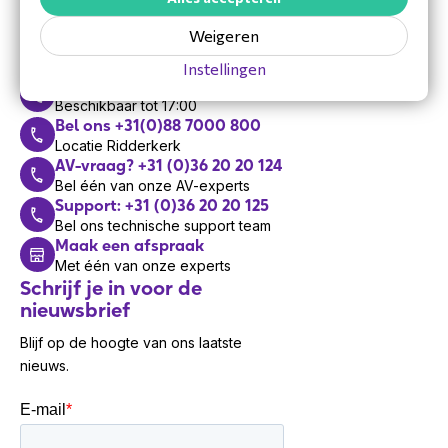
Vandaag zijn we bereikbaar van 8:30 tot 17:00
Weigeren
Mail
Antwoord binnen 48 uur
Instellingen
Bel ons +31 (0)36 20 20 120
Beschikbaar tot 17:00
Bel ons +31(0)88 7000 800
Locatie Ridderkerk
AV-vraag? +31 (0)36 20 20 124
Bel één van onze AV-experts
Support: +31 (0)36 20 20 125
Bel ons technische support team
Maak een afspraak
Met één van onze experts
Schrijf je in voor de
nieuwsbrief
Blijf op de hoogte van ons laatste
nieuws.