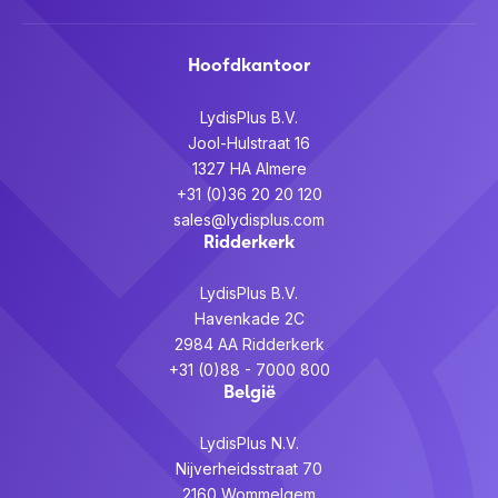
Hoofdkantoor
LydisPlus B.V.
Jool-Hulstraat 16
1327 HA Almere
+31 (0)36 20 20 120
sales@lydisplus.com
Ridderkerk
LydisPlus B.V.
Havenkade 2C
2984 AA Ridderkerk
+31 (0)88 - 7000 800
België
LydisPlus N.V.
Nijverheidsstraat 70
2160 Wommelgem