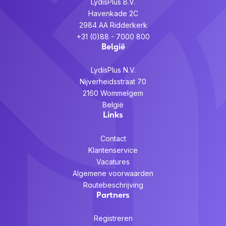
LydisPlus B.V.
Havenkade 2C
2984 AA Ridderkerk
+31 (0)88 - 7000 800
België
LydisPlus N.V.
Nijverheidsstraat 70
2160 Wommelgem
België
Links
Contact
Klantenservice
Vacatures
Algemene voorwaarden
Routebeschrijving
Partners
Registreren