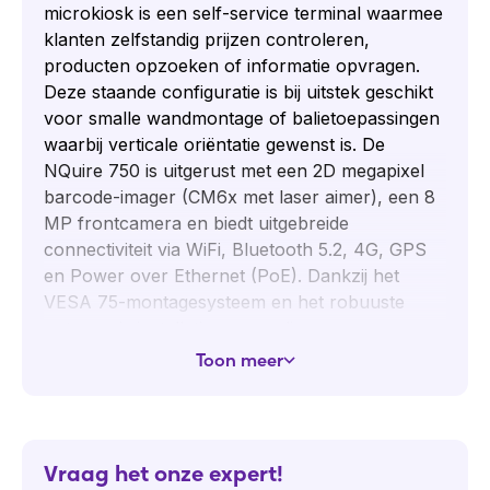
microkiosk is een self-service terminal waarmee
klanten zelfstandig prijzen controleren,
producten opzoeken of informatie opvragen.
Deze staande configuratie is bij uitstek geschikt
voor smalle wandmontage of balietoepassingen
waarbij verticale oriëntatie gewenst is. De
NQuire 750 is uitgerust met een 2D megapixel
barcode-imager (CM6x met laser aimer), een 8
MP frontcamera en biedt uitgebreide
connectiviteit via WiFi, Bluetooth 5.2, 4G, GPS
en Power over Ethernet (PoE). Dankzij het
VESA 75-montagesysteem en het robuuste
ontwerp is installatie eenvoudig en
betrouwbaar, ook in drukbezochte
Toon meer
omgevingen.
Toepassingen Newland NQuire 750
Stingray II (Portrait)
Vraag het onze expert!
Retail (prijscontrole, klanteninformatie)