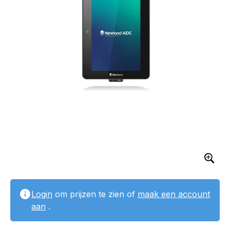
Login
om prijzen te zien of
maak een account
aan
.