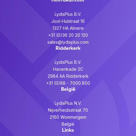
LydisPlus B.V.
Jool-Hulstraat 16
1327 HA Almere
+31 (0)36 20 20 120
sales@lydisplus.com
Ridderkerk
LydisPlus B.V.
Havenkade 2C
2984 AA Ridderkerk
+31 (0)88 - 7000 800
België
LydisPlus N.V.
Nijverheidsstraat 70
2160 Wommelgem
België
Links