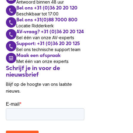
De standaard garantietermijn van Newland
Antwoord binnen 48 uur
Bel ons +31 (0)36 20 20 120
producten is 2 jaar. Uitbreidingen naar 3 of 5
Beschikbaar tot 17:00
jaar zijn beschikbaar.
Bel ons +31(0)88 7000 800
Locatie Ridderkerk
Newland
AV-vraag? +31 (0)36 20 20 124
Bel één van onze AV-experts
Support: +31 (0)36 20 20 125
Newland is een toonaangevende leverancier
Bel ons technische support team
van data capture en identificatieoplossingen,
Maak een afspraak
bekend om innovatieve en hoogwaardige
Met één van onze experts
technologie. De unieke verkoopargumenten
Schrijf je in voor de
omvatten betrouwbare prestaties,
nieuwsbrief
geavanceerde technologieën en
Blijf op de hoogte van ons laatste
gebruiksvriendelijkheid.
nieuws.
Wil je ook onze oplossingen
verkopen?
Meld je
hier
aan voor ons speciale
partnerprogramma en word reseller van een