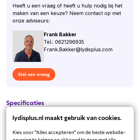
Heeft u een vraag of heeft u hulp nodig bij het
Horeca (menubekijken, self-ordering)
maken van een keuze? Neem contact op met
Logistiek (inchecken, scannen)
onze adviseurs:
Zorginstellingen (digitale registratie)
Evenementenlocaties (toegangscontrole)
Frank Bakker
Tel.: 0621296935
Inhoud van de doos
Frank.Bakker@lydisplus.com
NQuire 750 Stingray II Microkiosk (Portrait)
Wandmontagebeugel
Multiplug-adapter
Stel een vraag
Specificaties Newland NQuire 750
Stingray II (Portrait)
Besturingssysteem:
Android 13 GMS
Specificaties
Processor:
2,0 GHz octa-core 64-bit
Product
Geheugen:
4 GB RAM, 64 GB Flash
lydisplus.nl maakt gebruik van cookies.
NLS-NQUIRE700-W4-
Beeldscherm:
7" (1280x800) capacitive
MFPN
SP
touchscreen
Kies voor "Alles accepteren" om de beste website-
ervaring te krijgen en akkoord te gaan met alle