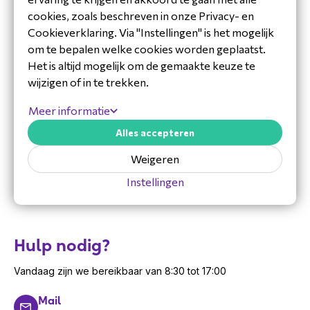
Scanengine:
2D CMOS megapixel imager
Techniek
Barcode- & scanning
cookies, zoals beschreven in onze Privacy- en
(CM6x) met laser aimer (portrait-oriëntatie)
Cookieverklaring. Via "Instellingen" is het mogelijk
Camera:
8 MP frontcamera
om te bepalen welke cookies worden geplaatst.
Connectiviteit:
USB Type-C, USB Type-A,
Het is altijd mogelijk om de gemaakte keuze te
Ethernet RJ45, Bluetooth 5.2, WiFi
wijzigen of in te trekken.
(2.4GHz/5GHz), 4G (Nano SIM), GPS
PoE:
Ondersteuning voor IEEE 802.3 af/at
Meer informatie
Opslag:
MicroSD-kaart tot 128 GB
Alles accepteren
Sensoren:
Gravity sensor, infraroodsensor
Weigeren
Behuizing:
IP54 (voorzijde)
Afmetingen:
185,9 (B) × 132,5 (H) × 32 (D)
Instellingen
mm
Gewicht:
Ongeveer 0,6 kg
Garantie:
2 jaar standaard, uitbreidbaar naar
Hulp nodig?
3 of 5 jaar
Vandaag zijn we bereikbaar van 8:30 tot 17:00
Garantie
Mail