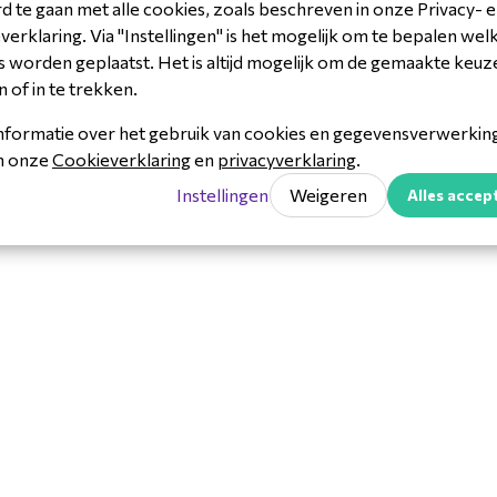
 te gaan met alle cookies, zoals beschreven in onze Privacy- 
erklaring. Via "Instellingen" is het mogelijk om te bepalen wel
 worden geplaatst. Het is altijd mogelijk om de gemaakte keuz
n of in te trekken.
nformatie over het gebruik van cookies en gegevensverwerking 
CNQ15-7SL3Y
in onze
Cookieverklaring
en
privacyverklaring
.
rcode- & scanning
Instellingen
Weigeren
Alles accep