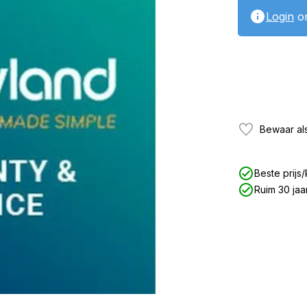
Login
om
Bewaar als
Beste prijs/
Ruim 30 jaa