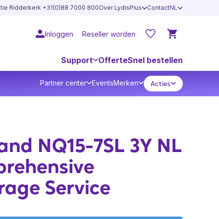
atie Ridderkerk +31(0)88 7000 800
Over LydisPlus
Contact
NL
Inloggen
Reseller worden
Support
Offerte
Snel bestellen
Partner center
Events
Merken
Acties
and NQ15-7SL 3Y NL
rehensive
rage Service