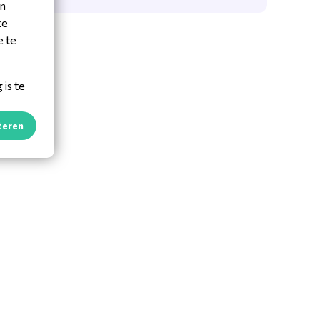
en
ke
e te
is te
teren