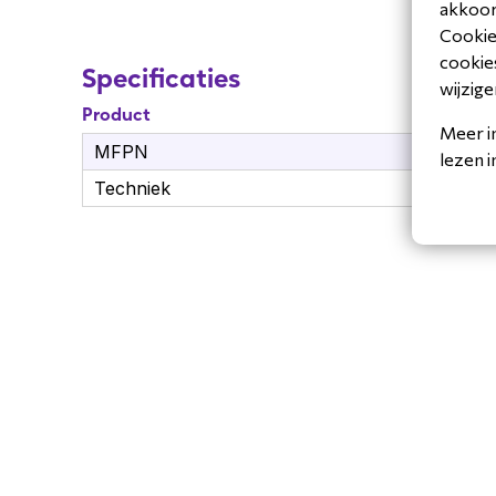
akkoord
Cookiev
cookies
Specificaties
wijzige
Product
Meer i
MFPN
SV
lezen 
Techniek
Ba