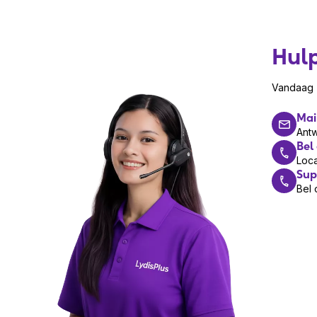
Hul
Vandaag z
Mai
Ant
Bel
Loca
Sup
Bel 