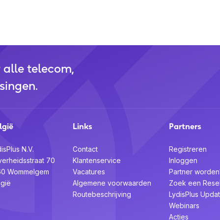
r alle telecom,
singen.
lgië
Links
Partners
isPlus N.V.
Contact
Registreren
verheidsstraat 70
Klantenservice
Inloggen
60 Wommelgem
Vacatures
Partner worden
lgië
Algemene voorwaarden
Zoek een Resel
Routebeschrijving
LydisPlus Upda
Webinars
Acties