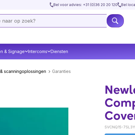
Bel voor advies: +31 (0)36 20 20 120
Bel loc
en & Signage
Intercoms
Diensten
& scanningoplossingen
Garanties
Newl
Comp
Cove
SVCNQ15-7SL3Y