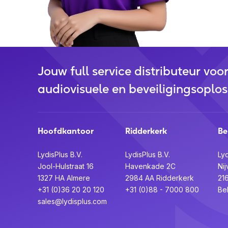
Jouw full service distributeur voo
audiovisuele en beveiligingsoplos
Hoofdkantoor
Ridderkerk
Be
LydisPlus B.V.
LydisPlus B.V.
Lyd
Jool-Hulstraat 16
Havenkade 2C
Nij
1327 HA Almere
2984 AA Ridderkerk
21
+31 (0)36 20 20 120
+31 (0)88 - 7000 800
Be
sales@lydisplus.com