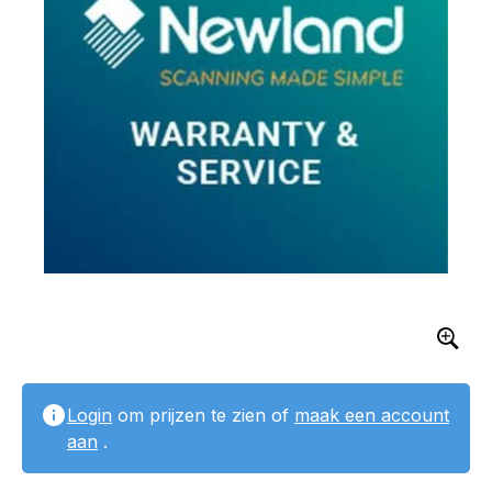
Login
om prijzen te zien of
maak een account
aan
.