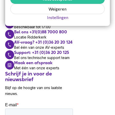
Vandaag zijn we bereikbaar van 8:30 tot 17:00
Weigeren
Mail
Antwoord binnen 48 uur
Instellingen
Bel ons +31 (0)36 20 20 120
Beschikbaar tot 17:00
Bel ons +31(0)88 7000 800
Locatie Ridderkerk
AV-vraag? +31 (0)36 20 20 124
Bel één van onze AV-experts
Support: +31 (0)36 20 20 125
Bel ons technische support team
Maak een afspraak
Met één van onze experts
Schrijf je in voor de
nieuwsbrief
Blijf op de hoogte van ons laatste
nieuws.