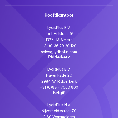
Hoofdkantoor
LydisPlus B.V.
Jool-Hulstraat 16
1327 HA Almere
+31 (0)36 20 20 120
sales@lydisplus.com
Ridderkerk
LydisPlus B.V.
Havenkade 2C
2984 AA Ridderkerk
+31 (0)88 - 7000 800
België
LydisPlus N.V.
Nijverheidsstraat 70
2160 Wommelgem