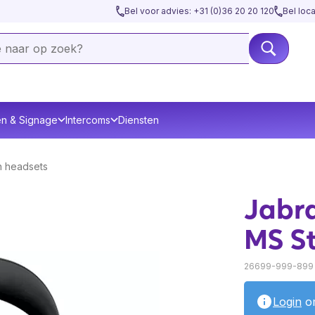
Bel voor advies: +31 (0)36 20 20 120
Bel loc
en & Signage
Intercoms
Diensten
h headsets
Jabra
MS St
26699-999-899
Login
om