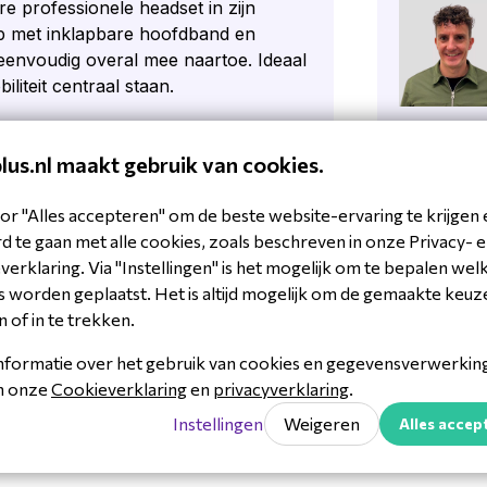
e professionele headset in zijn
rp met inklapbare hoofdband en
envoudig overal mee naartoe. Ideaal
iliteit centraal staan.
ellation (ANC) en Jabra ClearVoice
Stel een
imale concentratie en kristalheldere
plus.nl maakt gebruik van cookies.
Zes geïntegreerde microfoons en een
eg, zodat je stem altijd duidelijk
or "Alles accepteren" om de beste website-ervaring te krijgen 
e microfoonarm maakt de headset
 te gaan met alle cookies, zoals beschreven in onze Privacy- 
ls, onopvallend tijdens muziek of
erklaring. Via "Instellingen" is het mogelijk om te bepalen wel
 worden geplaatst. Het is altijd mogelijk om de gemaakte keuz
n of in te trekken.
Comfort-technologie: een
 ultrazachte oorkussens die druk
nformatie over het gebruik van cookies en gegevensverwerking 
et het lichte gewicht van slechts 136
in onze
Cookieverklaring
en
privacyverklaring
.
ng gebruik.
Instellingen
Weigeren
Alles accep
r
rosoft Teams en andere
m en Google Meet. Dankzij de dual-