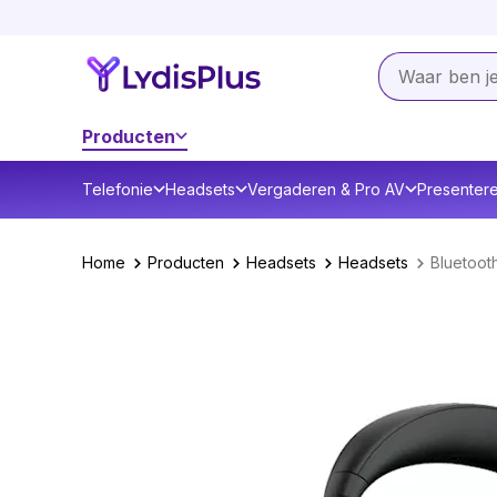
Producten
Telefonie
Headsets
Vergaderen & Pro AV
Presenter
Home
Producten
Headsets
Headsets
Bluetoot