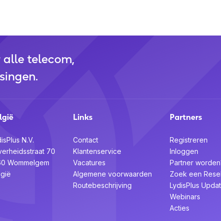
bra Sound+ en Jabra Xpress
r alle telecom,
2 jaar fabrieksgarantie
, zodat je
singen.
en communicatieoplossingen. Het
lgië
Links
Partners
dskwaliteit en gebruiksgemak. Met
oplossingen die aansluiten bij de
isPlus N.V.
Contact
Registreren
eel en altijd verbonden.
verheidsstraat 70
Klantenservice
Inloggen
60 Wommelgem
Vacatures
Partner worden
erkopen?
lgië
Algemene voorwaarden
Zoek een Resel
gramma en word reseller van een van
Routebeschrijving
LydisPlus Upda
Webinars
Acties