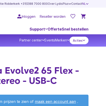
atie Ridderkerk +31(0)88 7000 800
Over LydisPlus
Contact
NL
Inloggen
Reseller worden
Support
Offerte
Snel bestellen
Partner center
Events
Merken
Acties
 Evolve2 65 Flex -
ereo - USB-C
 prijzen te zien of
maak een account aan
.