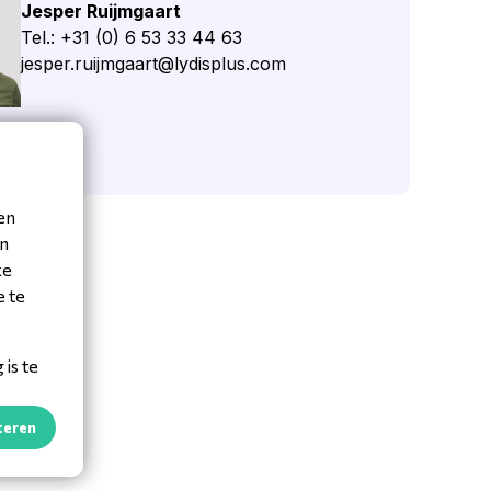
Jesper Ruijmgaart
Tel.: +31 (0) 6 53 33 44 63
jesper.ruijmgaart@lydisplus.com
 vraag
en
en
ke
e te
is te
teren