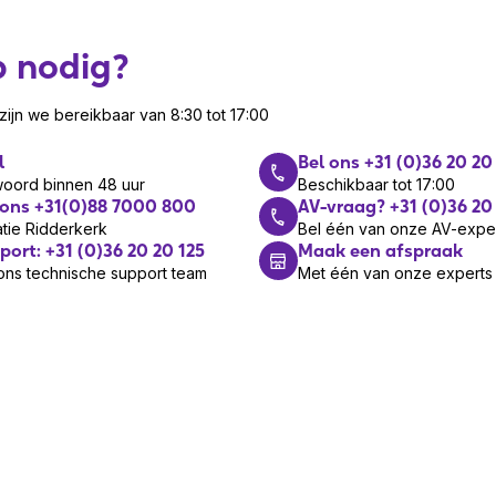
p nodig?
arging Pad)
ijn we bereikbaar van 8:30 tot 17:00
Flex
l
Bel ons +31 (0)36 20 20
20 Hz – 20.000 Hz
woord binnen 48 uur
Beschikbaar tot 17:00
oice technologie
 ons +31(0)88 7000 800
AV-vraag? +31 (0)36 20
tie Ridderkerk
Bel één van onze AV-expe
port: +31 (0)36 20 20 125
Maak een afspraak
t 20 uur (gesprekstijd)
ons technische support team
Met één van onze experts
dersteunt draadloos opladen (SKU-
t (2 apparaten gelijktijdig, tot 8
rt-technologie
t), Zoom, Google Meet, Cisco,