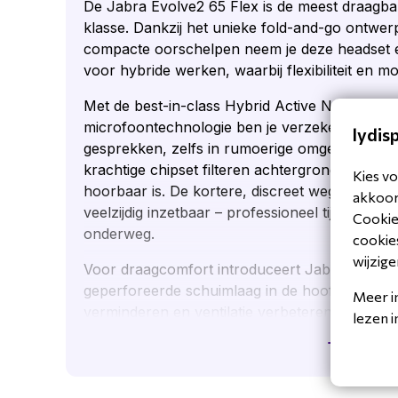
De Jabra Evolve2 65 Flex is de meest draagbar
klasse. Dankzij het unieke fold-and-go ontwe
compacte oorschelpen neem je deze headset e
voor hybride werken, waarbij flexibiliteit en mob
Met de best-in-class Hybrid Active Noise Canc
microfoontechnologie ben je verzekerd van opt
lydis
gesprekken, zelfs in rumoerige omgevingen. 
krachtige chipset filteren achtergrondgeluiden w
Kies vo
hoorbaar is. De kortere, discreet wegklapbar
akkoord
veelzijdig inzetbaar – professioneel tijdens cal
Cookiev
onderweg.
cookies
wijzige
Voor draagcomfort introduceert Jabra de Air 
geperforeerde schuimlaag in de hoofdband en
Meer i
verminderen en ventilatie verbeteren. Samen m
lezen 
g blijft de headset comfortabel, ook na urenla
Toon mee
De Evolve2 65 Flex is gecertificeerd voor Mic
toonaangevende UC-platforms, waaronder Zoo