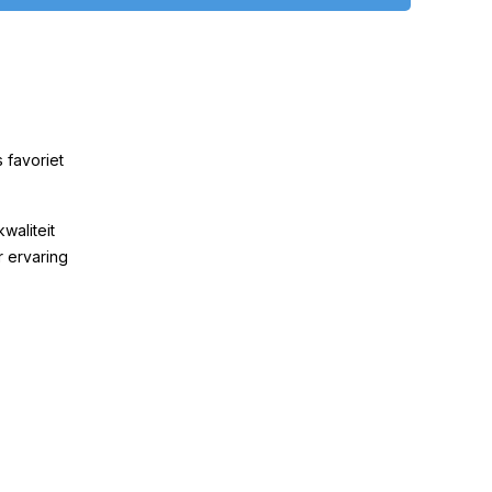
 favoriet
kwaliteit
r ervaring