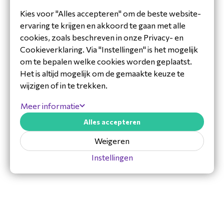
Downloads
langdurig draagcomfort door lichte en zachte
Kies voor "Alles accepteren" om de beste website-
materialen
ervaring te krijgen en akkoord te gaan met alle
Datasheet_ENG_Jabra_9559-450-111.pdf
eenvoudige USB-A plug-and-play aansluiting
cookies, zoals beschreven in onze Privacy- en
Microsoft Teams-certificering voor optimale
Cookieverklaring. Via "Instellingen" is het mogelijk
Techsheet_ENG_Jabra_9559-450-111.pdf
compatibiliteit
om te bepalen welke cookies worden geplaatst.
robuust ontwerp geschikt voor intensief
Het is altijd mogelijk om de gemaakte keuze te
dagelijks gebruik
wijzigen of in te trekken.
Toepassingen Jabra Engage 55 MS
Meer informatie
Stereo USB-A
Alles accepteren
Deze headset is ideaal voor:
Weigeren
callcenter-omgevingen waar heldere
Instellingen
communicatie essentieel is
vergaderruimtes en hybride werkplekken
professionals die veel bellen of online
overleggen
gebruikers die duidelijke stereogeluiden en
actieve ruisonderdrukking wensen