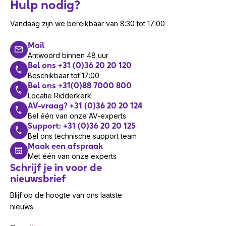
Hulp nodig?
Dankzij de stereo-kwaliteit en comfortabele
Vandaag zijn we bereikbaar van 8:30 tot 17:00
pasvorm is de Engage 55 MS Stereo ook
geschikt voor lange trainingssessies, webinars
Mail
en multitasking op de werkplek. Bovendien blijft
Antwoord binnen 48 uur
Bel ons +31 (0)36 20 20 120
de headset betrouwbaar, ook in drukke
Beschikbaar tot 17:00
kantooromgevingen waar achtergrondgeluiden
Bel ons +31(0)88 7000 800
storend kunnen zijn.
Locatie Ridderkerk
AV-vraag? +31 (0)36 20 20 124
Specificaties Jabra Engage 55 MS
Bel één van onze AV-experts
Stereo USB-A
Support: +31 (0)36 20 20 125
Bel ons technische support team
Type: stereo headset
Maak een afspraak
Aansluiting: USB-A
Met één van onze experts
Microfoon: ruisonderdrukkend, verstelbaar
Schrijf je in voor de
nieuwsbrief
Frequentiebereik: 20 Hz – 20 kHz
Certificering: Microsoft Teams
Blijf op de hoogte van ons laatste
Gewicht: lichtgewicht ontwerp voor langdurig
nieuws.
gebruik