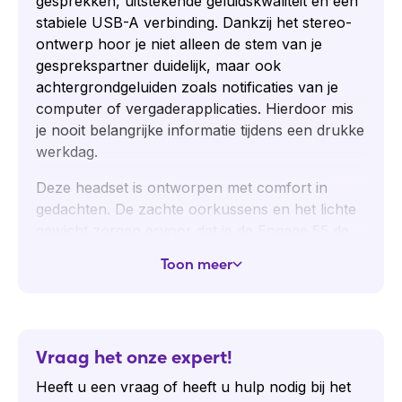
gesprekken, uitstekende geluidskwaliteit en een
stabiele USB-A verbinding. Dankzij het stereo-
ontwerp hoor je niet alleen de stem van je
gesprekspartner duidelijk, maar ook
achtergrondgeluiden zoals notificaties van je
computer of vergaderapplicaties. Hierdoor mis
je nooit belangrijke informatie tijdens een drukke
werkdag.
Deze headset is ontworpen met comfort in
gedachten. De zachte oorkussens en het lichte
gewicht zorgen ervoor dat je de Engage 55 de
hele dag kunt dragen zonder ongemak.
Toon meer
Daarnaast biedt de verstelbare hoofdband een
persoonlijke pasvorm, waardoor langdurig
gebruik moeiteloos blijft. Dankzij de
geïntegreerde ruisonderdrukking voor de
Vraag het onze expert!
microfoon worden storende omgevingsgeluiden
effectief gefilterd, zodat je altijd helder en
Heeft u een vraag of heeft u hulp nodig bij het