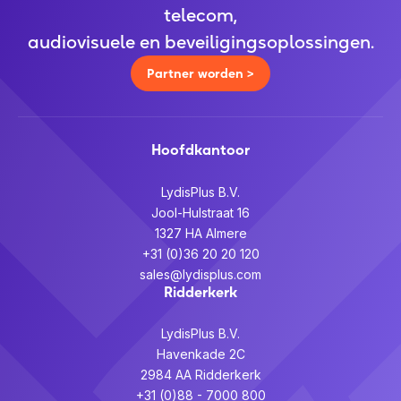
telecom,
audiovisuele en beveiligingsoplossingen.
Partner worden >
Hoofdkantoor
LydisPlus B.V.
Jool-Hulstraat 16
1327 HA Almere
+31 (0)36 20 20 120
sales@lydisplus.com
Ridderkerk
LydisPlus B.V.
Havenkade 2C
2984 AA Ridderkerk
+31 (0)88 - 7000 800