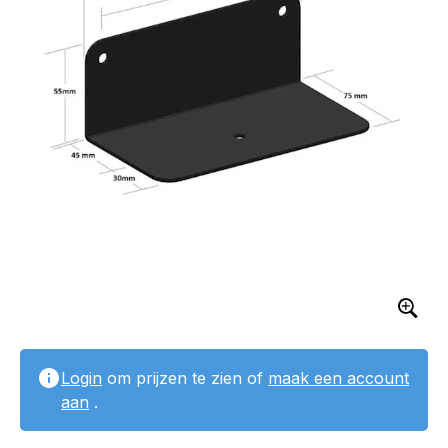
Login
om prijzen te zien of
maak een account
aan
.