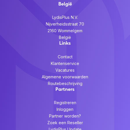
België
LydisPlus N.V.
Nijverheidsstraat 70
2160 Wommelgem
België
Links
Contact
Klantenservice
Vacatures
Algemene voorwaarden
Routebeschrijving
Partners
Registreren
Inloggen
Partner worden?
Zoek een Reseller
LydisPlus Update