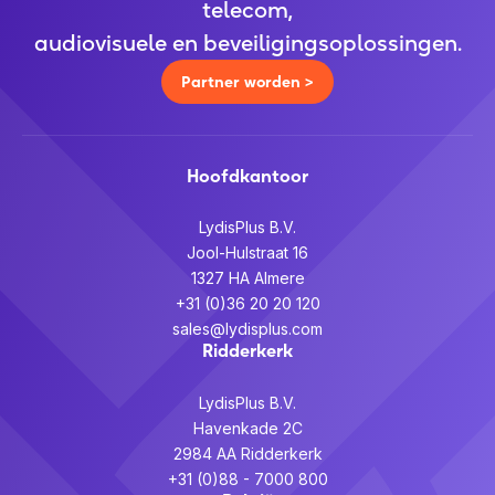
telecom,
audiovisuele en beveiligingsoplossingen.
Partner worden >
Hoofdkantoor
LydisPlus B.V.
Jool-Hulstraat 16
1327 HA Almere
+31 (0)36 20 20 120
sales@lydisplus.com
Ridderkerk
LydisPlus B.V.
Havenkade 2C
2984 AA Ridderkerk
+31 (0)88 - 7000 800