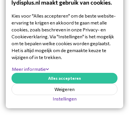
lydisplus.nl maakt gebruik van cookies.
zorgt hiervoor. Daarnaast is de trolley flexibel te
gebruiken door de ruimte heen door de wieltjes.
Kies voor "Alles accepteren" om de beste website-
Je bent hierdoor niet gebonden aan één vaste
Downloads
ervaring te krijgen en akkoord te gaan met alle
opstelling.
cookies, zoals beschreven in onze Privacy- en
Datasheet-ErgoXS-TRM18AV84.pdf
Cookieverklaring. Via "Instellingen" is het mogelijk
Schematische-tekening-ErgoXS-
om te bepalen welke cookies worden geplaatst.
Specificaties
TRM18AV84.pdf
Het is altijd mogelijk om de gemaakte keuze te
Geschikt voor touchscreens en flatscreens
wijzigen of in te trekken.
met een VESA Maat: maximaal 800 x 400.
Meer informatie
De trolley kan maximaal schermen van 90 kg
aan.
Alles accepteren
Gemaakt van aluminium.
Weigeren
Instellingen