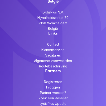
België
LydisPlus N.V.
Nijverheidsstraat 70
2160 Wommelgem
België
Links
Contact
Klantenservice
Vacatures
Algemene voorwaarden
Routebeschrijving
Partners
Registreren
Inloggen
Partner worden?
Zoek een Reseller
LydisPlus Update