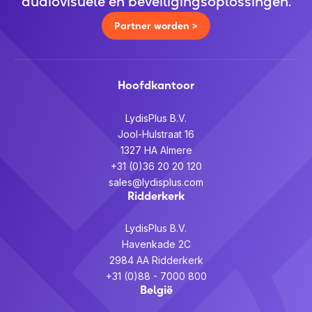
audiovisuele en beveiligingsoplossingen.
Partner worden >
Hoofdkantoor
LydisPlus B.V.
Jool-Hulstraat 16
1327 HA Almere
+31 (0)36 20 20 120
sales@lydisplus.com
Ridderkerk
LydisPlus B.V.
Havenkade 2C
2984 AA Ridderkerk
+31 (0)88 - 7000 800
België