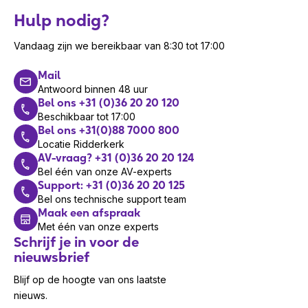
Hulp nodig?
Internationale
IP66
veiligheidscode (IP)
Vandaag zijn we bereikbaar van 8:30 tot 17:00
Kleur van het product
Wit
Mail
Materiaal behuizing
Aluminium
Antwoord binnen 48 uur
Merkcompatibiliteit
Bel ons +31 (0)36 20 20 120
Dahua
Beschikbaar tot 17:00
Soort
Aansluitdoos
Bel ons +31(0)88 7000 800
Locatie Ridderkerk
Veiligheidsfunties
Waterbestendig
AV-vraag? +31 (0)36 20 20 124
Bel één van onze AV-experts
Support: +31 (0)36 20 20 125
Bel ons technische support team
Maak een afspraak
Met één van onze experts
Schrijf je in voor de
nieuwsbrief
Blijf op de hoogte van ons laatste
nieuws.