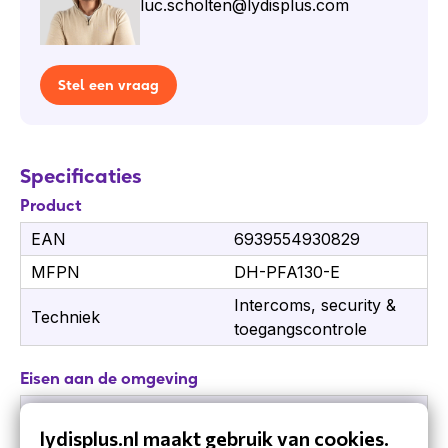
luc.scholten@lydisplus.com
Stel een vraag
Specificaties
Product
EAN
6939554930829
MFPN
DH-PFA130-E
Intercoms, security &
Techniek
toegangscontrole
Eisen aan de omgeving
Bedrijfstemperatuur (T-
-40 - 60 °C
lydisplus.nl maakt gebruik van cookies.
T)