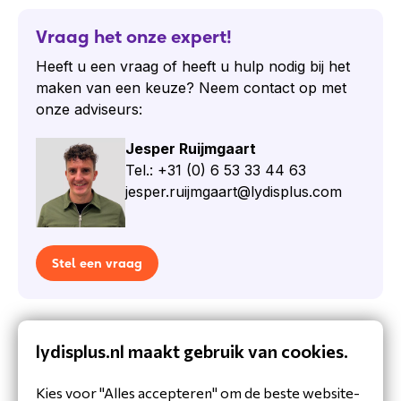
CP-HS-W-532-USBA
Vraag het onze expert!
USBC-adapter
Heeft u een vraag of heeft u hulp nodig bij het
Een quick start guide
maken van een keuze? Neem contact op met
Cisco
onze adviseurs:
Cisco is een wereldwijd bekend
Jesper Ruijmgaart
technologiebedrijf dat gespecialiseerd is in
Tel.: +31 (0) 6 53 33 44 63
netwerkoplossingen en
jesper.ruijmgaart@lydisplus.com
communicatietechnologie. Ze maken
betrouwbare producten die innovatief zijn en de
klanttevredenheid hoog in het vaandel hebben
Stel een vraag
staan. Met hun focus op goede prestaties,
duurzaamheid en gebruiksgemak biedt Cisco
oplossingen voor individuele gebruikers en
grote bedrijven. Ze blijven vernieuwen en
Specificaties
lydisplus.nl maakt gebruik van cookies.
hebben een breed assortiment aan producten,
Product
waardoor ze een vertrouwde naam zijn in de
Kies voor "Alles accepteren" om de beste website-
wereld van technologie en communicatie.