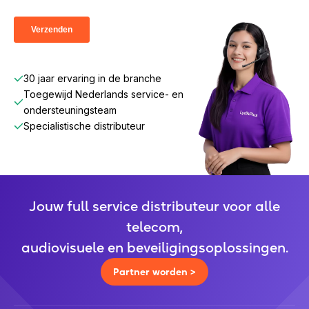
Meld je
hier
aan voor ons speciale partner
programma en wordt reseller van een van onze
merken.
30 jaar ervaring in de branche
Toegewijd Nederlands service- en
ondersteuningsteam
Specialistische distributeur
Jouw full service distributeur voor alle
telecom,
audiovisuele en beveiligingsoplossingen.
Partner worden >