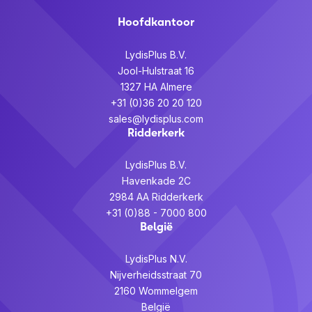
Hoofdkantoor
LydisPlus B.V.
Jool-Hulstraat 16
1327 HA Almere
+31 (0)36 20 20 120
sales@lydisplus.com
Ridderkerk
LydisPlus B.V.
Havenkade 2C
2984 AA Ridderkerk
+31 (0)88 - 7000 800
België
LydisPlus N.V.
Nijverheidsstraat 70
2160 Wommelgem
België