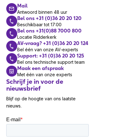
Desk Series
Mail
Antwoord binnen 48 uur
Dual headset
Bel ons +31 (0)36 20 20 120
Accessoires en toevoegingen
Beschikbaar tot 17:00
Bel ons +31(0)88 7000 800
Combineer je headset CP-HS-W-532-USBC met
Locatie Ridderkerk
AV-vraag? +31 (0)36 20 20 124
de Cisco Desk Camera voor het voeren van
Bel één van onze AV-experts
professionele vergaderingen of de Cisco Desk
Support: +31 (0)36 20 20 125
Mini als aanvulling op je persoonlijke werkplek.
Bel ons technische support team
Ze bieden superieure beeldkwaliteit, eenvoudige
Maak een afspraak
installatie, gebruiksvriendelijkheid en
Met één van onze experts
geavanceerde functies om efficiënter te
Schrijf je in voor de
nieuwsbrief
werken.
Blijf op de hoogte van ons laatste
Garantie
nieuws.
Bij de aanschaf van een Cisco headset krijg je
standaard 1 jaar garantie.
Wil je ook onze oplossingen
verkopen?