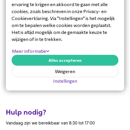
MFPN
CP-HS-W-532-USBC
ervaring te krijgen en akkoord te gaan met alle
Specificaties Cisco CP-HS-W-532-
Techniek
Headsets
cookies, zoals beschreven in onze Privacy- en
USBC
Cookieverklaring. Via "Instellingen" is het mogelijk
om te bepalen welke cookies worden geplaatst.
Quick Disconnect: gemakkelijk om de kabel
Het is altijd mogelijk om de gemaakte keuze te
aan te sluiten en los te koppelen van de
wijzigen of in te trekken.
aansluiting. De wired dual headset van Cisco
wordt standaard geleverd met een USB-C
Meer informatie
adapter. Optioneel kunnen andere
Alles accepteren
aansluitingen (RJ9, USBC en een Y-kabel)
worden toegevoegd.
Weigeren
Gewicht: 104 gram
Instellingen
Draadlengte: 2.3 meter
Speaker grootte: 30mm
Uni-directional ECM noise-canceling mic
Licht gewicht met ergonomisch ontwerp voor
Hulp nodig?
langdurig comfort
Compatibiliteit: Uitgebreide compatibiliteit met
Vandaag zijn we bereikbaar van 8:30 tot 17:00
PC, Mac, Cisco IP Telefoons en Cisco