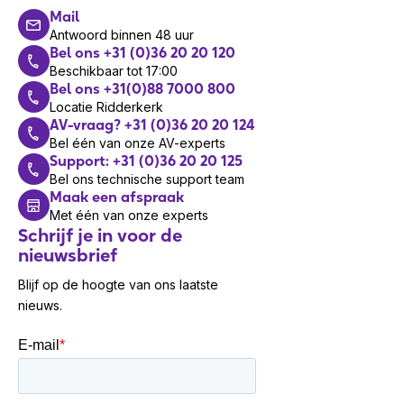
Accessoires en toevoegingen
Mail
Antwoord binnen 48 uur
Combineer je headset CP-HS-W-521-USBC met
Bel ons +31 (0)36 20 20 120
de Cisco Desk Camera voor het voeren van
Beschikbaar tot 17:00
professionele vergaderingen of de Cisco Desk
Bel ons +31(0)88 7000 800
Mini als aanvulling op je persoonlijke werkplek.
Locatie Ridderkerk
AV-vraag? +31 (0)36 20 20 124
Ze bieden superieure beeldkwaliteit, eenvoudige
Bel één van onze AV-experts
installatie, gebruiksvriendelijkheid en
Support: +31 (0)36 20 20 125
geavanceerde functies om efficiënter te
Bel ons technische support team
werken.
Maak een afspraak
Met één van onze experts
Garantie
Schrijf je in voor de
nieuwsbrief
Bij de aanschaf van een Cisco headset krijg je
standaard 1 jaar garantie.
Blijf op de hoogte van ons laatste
nieuws.
Wil je ook onze oplossingen
verkopen?
Meld je
hier
aan voor ons speciale partner
programma en word reseller van een van onze