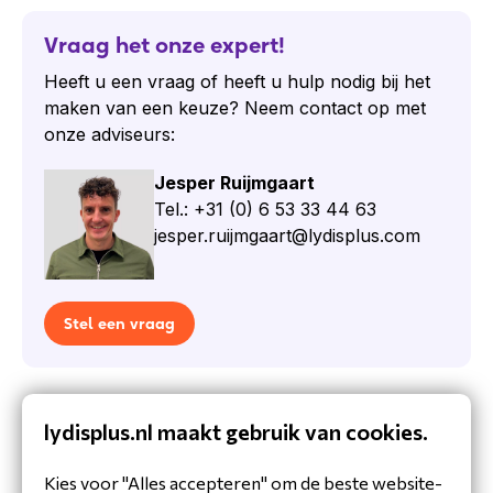
Cisco
Cisco is een wereldwijd bekend
Vraag het onze expert!
technologiebedrijf dat gespecialiseerd is in
Heeft u een vraag of heeft u hulp nodig bij het
netwerkoplossingen en
maken van een keuze? Neem contact op met
communicatietechnologie. Ze maken
onze adviseurs:
betrouwbare producten die innovatief zijn en de
klanttevredenheid hoog in het vaandel hebben
Jesper Ruijmgaart
staan. Met hun focus op goede prestaties,
Tel.: +31 (0) 6 53 33 44 63
duurzaamheid en gebruiksgemak biedt Cisco
jesper.ruijmgaart@lydisplus.com
oplossingen voor individuele gebruikers en
grote bedrijven. Ze blijven vernieuwen en
hebben een breed assortiment aan producten,
Stel een vraag
waardoor ze een vertrouwde naam zijn in de
wereld van technologie en communicatie.
Specificaties Cisco CP-HS-W-521-
USBC
Specificaties
lydisplus.nl maakt gebruik van cookies.
Product
3.5mm aansluiting: maakt flexibel
Kies voor "Alles accepteren" om de beste website-
headsetgebruik mogelijk met standaard 3,5mm