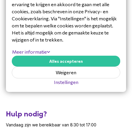
MFPN
CP-HS-W-522-USB=
ervaring te krijgen en akkoord te gaan met alle
aansluitingen op laptops, tablets en mobiele
Techniek
Headsets
cookies, zoals beschreven in onze Privacy- en
telefoons.
Cookieverklaring. Via "Instellingen" is het mogelijk
Control unit: de control unit verbindt de
om te bepalen welke cookies worden geplaatst.
3,5mm headet met USB en zorgt ervoor dat je
Het is altijd mogelijk om de gemaakte keuze te
eenvoudig je gesprekken kunt beheren
wijzigen of in te trekken.
(oproep beantwoorden/beëindigen/weigeren,
in de wacht zetten, dempen etc.)
Meer informatie
Gewicht: 68.6 gram
Alles accepteren
Draadlengte: 2.3 meter
Speaker grootte: 30mm
Weigeren
Uni-directional ECM noise-canceling mic
Instellingen
Licht gewicht met ergonomisch ontwerp voor
langdurig comfort
Compatibiliteit: Uitgebreide compatibiliteit met
PC, Mac, Cisco IP Telefoons en Cisco
Hulp nodig?
Desk Series
Mono headset
Vandaag zijn we bereikbaar van 8:30 tot 17:00