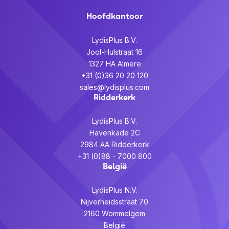
Hoofdkantoor
LydisPlus B.V.
Jool-Hulstraat 16
1327 HA Almere
+31 (0)36 20 20 120
sales@lydisplus.com
Ridderkerk
LydisPlus B.V.
Havenkade 2C
2984 AA Ridderkerk
+31 (0)88 - 7000 800
België
LydisPlus N.V.
Nijverheidsstraat 70
2160 Wommelgem
België