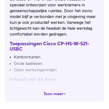
speciaal ontworpen voor werknemers in
gemeenschappelijke ruimtes. Door het mono
model blijf je verbonden met je omgeving maar
kun je ook productief werken. Vanwege het
lichtgewicht kan de headset de hele werkdag
comfortabel worden gedragen.
Toepassingen Cisco CP-HS-W-521-
USBC
Kantoortuinen
Grote bedrijven
Open werkomgevingen
Inhoud van de doos
Cisco CP-HS-W-521-USBC headset
Toon meer
3,5mm aansluiting en USB-C adapter
Een quick start guide