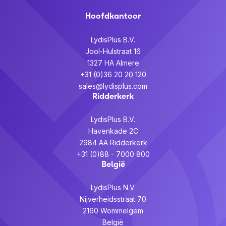
Hoofdkantoor
LydisPlus B.V.
Jool-Hulstraat 16
1327 HA Almere
+31 (0)36 20 20 120
sales@lydisplus.com
Ridderkerk
LydisPlus B.V.
Havenkade 2C
2984 AA Ridderkerk
+31 (0)88 - 7000 800
België
LydisPlus N.V.
Nijverheidsstraat 70
2160 Wommelgem
België