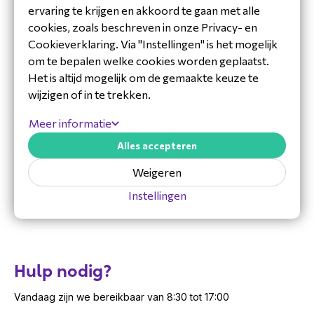
MFPN
HS-W-322Q-C-USBC
waardoor ze een vertrouwde naam zijn in de
ervaring te krijgen en akkoord te gaan met alle
wereld van technologie en communicatie.
Techniek
Headsets
cookies, zoals beschreven in onze Privacy- en
Cookieverklaring. Via "Instellingen" is het mogelijk
Specificaties Cisco HS-W-322Q-C-
om te bepalen welke cookies worden geplaatst.
USBC
Het is altijd mogelijk om de gemaakte keuze te
Connectiviteit: USBA-aansluiting voor
wijzigen of in te trekken.
eenvoudige en universele compatibiliteit
Meer informatie
Gewicht: 127 gram
Draadlengte: 2.3 meter
Alles accepteren
Speaker grootte: 30mm
Weigeren
Uni-directional ECM noise-canceling mic
Instellingen
Ontwerp met verstelbare hoofdband en
zachte oorkussens voor langdurig comfort
Compatibiliteit: Uitgebreide compatibiliteit met
PC, Mac, Cisco IP Phone en Cisco
Desk Series
Hulp nodig?
Accessoires en toevoegingen
Vandaag zijn we bereikbaar van 8:30 tot 17:00