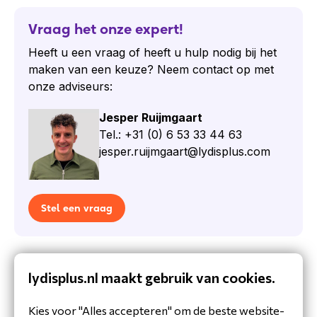
Klantenservicecentra
Vraag het onze expert!
Inhoud van de doos
Heeft u een vraag of heeft u hulp nodig bij het
HS-W-322Q-C-USBC headset
maken van een keuze? Neem contact op met
Quick start guide
onze adviseurs:
Cisco
Jesper Ruijmgaart
Tel.: +31 (0) 6 53 33 44 63
Cisco is een wereldwijd bekend
jesper.ruijmgaart@lydisplus.com
technologiebedrijf dat gespecialiseerd is in
netwerkoplossingen en
communicatietechnologie. Ze maken
betrouwbare producten die innovatief zijn en de
Stel een vraag
klanttevredenheid hoog in het vaandel hebben
staan. Met hun focus op goede prestaties,
duurzaamheid en gebruiksgemak biedt Cisco
Specificaties
oplossingen voor individuele gebruikers en
lydisplus.nl maakt gebruik van cookies.
grote bedrijven. Ze blijven vernieuwen en
Product
hebben een breed assortiment aan producten,
Kies voor "Alles accepteren" om de beste website-