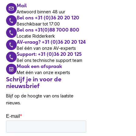
Combineer je HS-W-322Q-C-USBC headset met
Mail
de Cisco Desk Camera voor het voeren van
Antwoord binnen 48 uur
professionele vergaderingen of de Cisco Desk
Bel ons +31 (0)36 20 20 120
Mini als aanvulling op je persoonlijke werkplek.
Beschikbaar tot 17:00
Bel ons +31(0)88 7000 800
Ze bieden superieure beeldkwaliteit, eenvoudige
Locatie Ridderkerk
installatie, gebruiksvriendelijkheid en
AV-vraag? +31 (0)36 20 20 124
geavanceerde functies om efficiënter te
Bel één van onze AV-experts
werken. Optioneel beschikbaar zijn extra
Support: +31 (0)36 20 20 125
oorkussens voor persoonlijke
Bel ons technische support team
Maak een afspraak
comfortaanpassing, beschermende draagtassen
Met één van onze experts
voor mobiliteit en diverse kabelverlengstukken
Schrijf je in voor de
voor flexibiliteit in verschillende
nieuwsbrief
werkomgevingen.
Blijf op de hoogte van ons laatste
Garantie
nieuws.
Bij de aanschaf van een Cisco headset krijg je
standaard 1 jaar garantie.
Wil je ook onze oplossingen