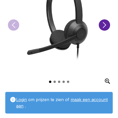
Login
om prijzen te zien of
maak een account
aan
.