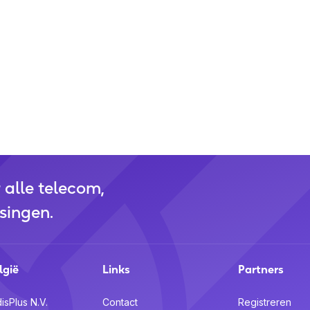
r alle telecom,
singen.
lgië
Links
Partners
isPlus N.V.
Contact
Registreren