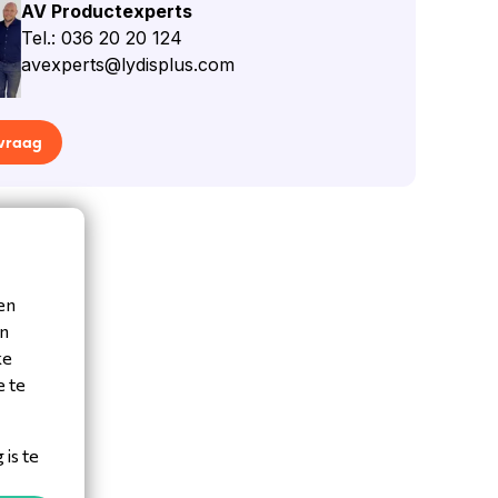
AV Productexperts
Tel.: 036 20 20 124
avexperts@lydisplus.com
 vraag
en
en
ke
e te
is te