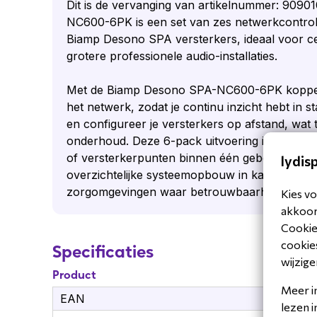
Dit is de vervanging van artikelnummer: 90
NC600-6PK is een set van zes netwerkcontroll
Biamp Desono SPA versterkers, ideaal voor c
grotere professionele audio-installaties.
Met de Biamp Desono SPA-NC600-6PK koppel 
het netwerk, zodat je continu inzicht hebt in s
en configureer je versterkers op afstand, wat tij
onderhoud. Deze 6-pack uitvoering is geschik
of versterkerpunten binnen één gebouw. Daard
lydis
overzichtelijke systeemopbouw in kantoren, on
zorgomgevingen waar betrouwbaarheid en contr
Kies vo
akkoord
Cookiev
cookies
Specificaties
wijzige
Product
Meer i
EAN
81
lezen 