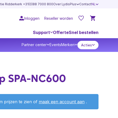
atie Ridderkerk +31(0)88 7000 800
Over LydisPlus
Contact
NL
Inloggen
Reseller worden
Support
Offerte
Snel bestellen
Partner center
Events
Merken
Acties
p SPA-NC600
 prijzen te zien of
maak een account aan
.