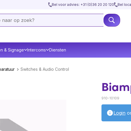
Bel voor advies: +31 (0)36 20 20 120
Bel loc
en & Signage
Intercoms
Diensten
paratuur
Switches & Audio Control
Biam
910-10109
Login
om