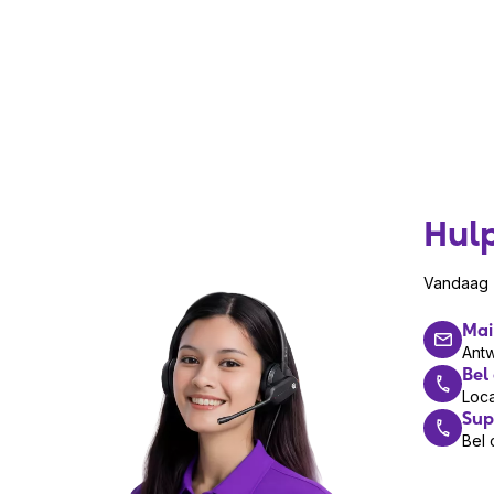
Hul
Vandaag z
Mai
Ant
Bel
Loca
Sup
Bel 