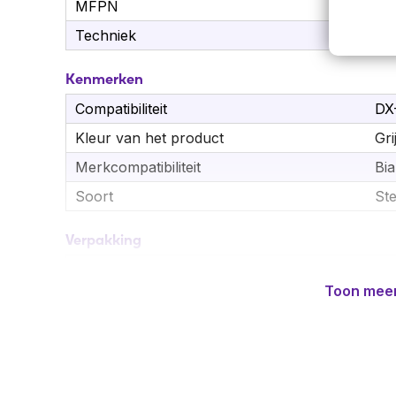
MFPN
91
Techniek
Ve
Kenmerken
Compatibiliteit
DX
Kleur van het product
Gri
Merkcompatibiliteit
Bi
Soort
St
Verpakking
Aantal per verpakking
6 s
Toon mee
Breedte verpakking
46
Diepte verpakking
46
Gewicht verpakking
6,3
Hoogte verpakking
22