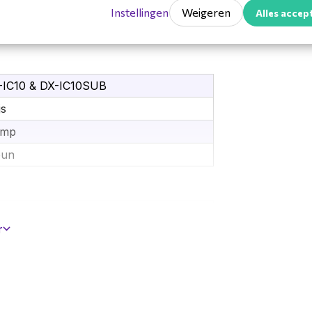
0-10109
Instellingen
Weigeren
Alles accep
rgaderen & Pro AV
-IC10 & DX-IC10SUB
js
amp
eun
tuk(s)
r
3,6 mm
3,6 mm
5 kg
2,3 mm