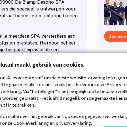
90109900 De Biamp Desono SPA-
ers die speciaal is ontworpen voor
entraal beheer en monitoring binnen
je meerdere SPA versterkers aan
Stel een
tatus en prestaties. Hierdoor beheer
d bespaart bij installatie en
t voor projecten met meerdere zones
oor realiseer je een schaalbare en
plus.nl maakt gebruik van cookies.
derwijsinstellingen en
ole essentieel zijn.
or "Alles accepteren" om de beste website-ervaring te krijgen 
 te gaan met alle cookies, zoals beschreven in onze Privacy- 
erklaring. Via "Instellingen" is het mogelijk om te bepalen wel
 worden geplaatst. Het is altijd mogelijk om de gemaakte keuz
n of in te trekken.
nformatie over het gebruik van cookies en gegevensverwerking 
0039106129
in onze
Cookieverklaring
en
privacyverklaring
.