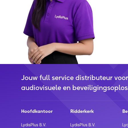
Jouw full service distributeur voo
audiovisuele en beveiligingsoplos
Hoofdkantoor
Ridderkerk
Be
LydisPlus B.V.
LydisPlus B.V.
Lyd