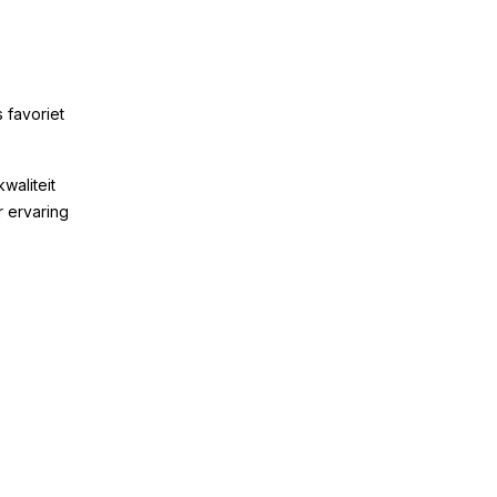
 favoriet
kwaliteit
r ervaring