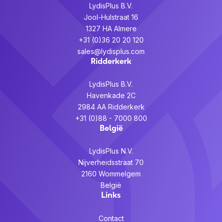
LydisPlus B.V.
Jool-Hulstraat 16
1327 HA Almere
+31 (0)36 20 20 120
sales@lydisplus.com
Ridderkerk
LydisPlus B.V.
Havenkade 2C
2984 AA Ridderkerk
+31 (0)88 - 7000 800
België
LydisPlus N.V.
Nijverheidsstraat 70
2160 Wommelgem
België
Links
Contact