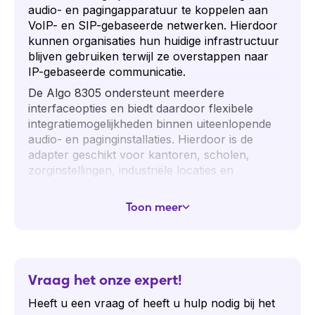
audio- en pagingapparatuur te koppelen aan
VoIP- en SIP-gebaseerde netwerken. Hierdoor
kunnen organisaties hun huidige infrastructuur
blijven gebruiken terwijl ze overstappen naar
IP-gebaseerde communicatie.
De Algo 8305 ondersteunt meerdere
interfaceopties en biedt daardoor flexibele
integratiemogelijkheden binnen uiteenlopende
audio- en paginginstallaties. Hierdoor is de
adapter geschikt voor kantoren, scholen,
zorginstellingen, industriële locaties en
commerciële gebouwen waar paging en
meldingen centraal beheerd moeten worden.
Toon meer
Dankzij de SIP-ondersteuning kan de adapter
eenvoudig geïntegreerd worden met bestaande
telefonie- en communicatieplatformen. Hierdoor
kunnen meldingen, omroepen en
Vraag het onze expert!
noodberichten via het netwerk worden
verspreid zonder complexe aanpassingen aan
Heeft u een vraag of heeft u hulp nodig bij het