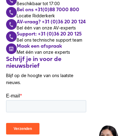
Beschikbaar tot 17:00
Algo ontwikkelt IP-gebaseerde audio- en
Bel ons +31(0)88 7000 800
communicatieoplossingen voor paging,
Locatie Ridderkerk
noodmeldingen, intercom en zakelijke
AV-vraag? +31 (0)36 20 20 124
communicatie. Het merk levert betrouwbare
Bel één van onze AV-experts
netwerkoplossingen voor kantoren,
Support: +31 (0)36 20 20 125
zorginstellingen, scholen en industriële locaties.
Bel ons technische support team
Maak een afspraak
Wil je ook onze oplossingen
Met één van onze experts
verkopen?
Schrijf je in voor de
nieuwsbrief
Meld je hier aan
voor ons speciale partner
programma en word reseller van een van onze
Blijf op de hoogte van ons laatste
merken.
nieuws.