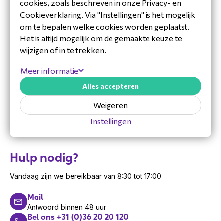
cookies, zoals beschreven in onze Privacy- en
Beknopte installatiehandleiding
Cookieverklaring. Via "Instellingen" is het mogelijk
Specificaties Algo 8305 Multi
om te bepalen welke cookies worden geplaatst.
Interface IP Paging Adapter
Het is altijd mogelijk om de gemaakte keuze te
wijzigen of in te trekken.
Type: IP paging adapter
Ondersteuning voor SIP en VoIP
Meer informatie
Meerdere interfaceopties
Integratie van analoge pagingapparatuur
Alles accepteren
Geschikt voor professionele audio-
Weigeren
omgevingen
Instellingen
Compact ontwerp
Geschikt voor netwerkgebaseerde
communicatie
Hulp nodig?
Garantie Algo
De Algo 8305 Multi Interface IP Paging Adapter
Vandaag zijn we bereikbaar van 8:30 tot 17:00
wordt geleverd met de standaard
Mail
fabrieksgarantie van Algo.
Antwoord binnen 48 uur
Algo
Bel ons +31 (0)36 20 20 120