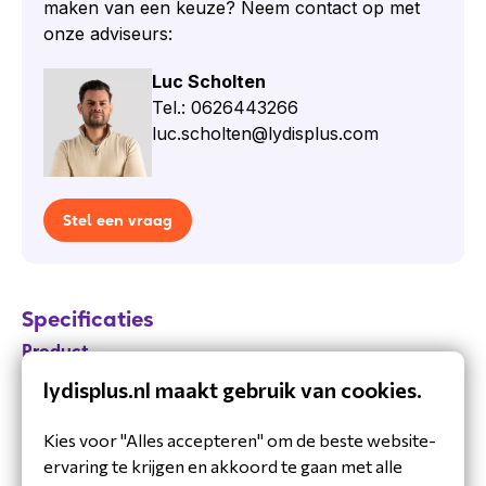
bestaande installaties.
maken van een keuze? Neem contact op met
Daarnaast zorgt het compacte ontwerp ervoor
onze adviseurs:
dat de Algo 8305 eenvoudig geplaatst kan
worden binnen technische ruimtes, racks en
Luc Scholten
professionele AV-installaties. Hierdoor blijft de
Tel.: 0626443266
infrastructuur overzichtelijk en professioneel
luc.scholten@lydisplus.com
afgewerkt.
Toepassingen Algo 8305 Multi
Interface IP Paging Adapter
Stel een vraag
Paging- en omroepsystemen
Integratie van analoge audioapparatuur
VoIP- en SIP-omgevingen
Specificaties
Zorginstellingen en onderwijsomgevingen
Product
Industriële en logistieke locaties
Professionele netwerk- en audio-installaties
lydisplus.nl maakt gebruik van cookies.
MFPN
8305
Inhoud van de doos
Audio & visuele
Techniek
Kies voor "Alles accepteren" om de beste website-
Algo 8305 Multi Interface IP Paging Adapter
signalering
ervaring te krijgen en akkoord te gaan met alle
Voedingsadapter